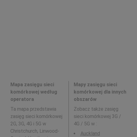
Mapa zasięgu sieci
Mapy zasięgu sieci
komórkowej według
komórkowej dla innych
operatora
obszarów
Ta mapa przedstawia
Zobacz także zasięg
zasięg sieci komórkowej
sieci komórkowej 3G /
2G, 3G, 4G i 5G w
4G / 5G w
:
Christchurch, Linwood-
Auckland