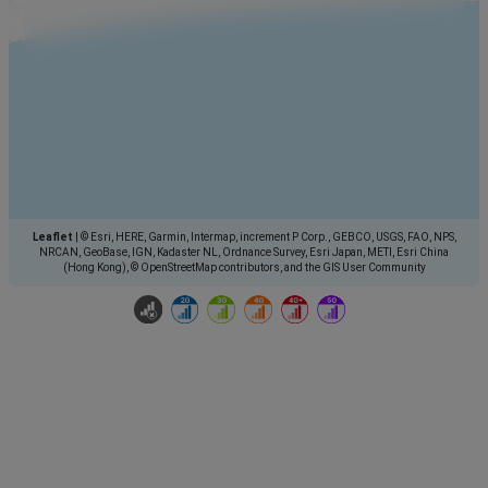
Leaflet
|
© Esri, HERE, Garmin, Intermap, increment P Corp., GEBCO, USGS, FAO, NPS,
NRCAN, GeoBase, IGN, Kadaster NL, Ordnance Survey, Esri Japan, METI, Esri China
(Hong Kong), © OpenStreetMap contributors, and the GIS User Community