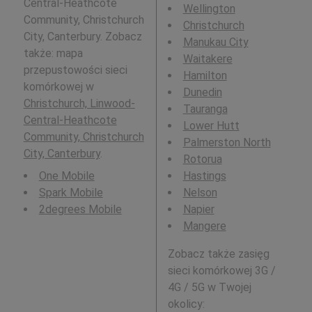
Central-Heathcote
Wellington
Community, Christchurch
Christchurch
City, Canterbury. Zobacz
Manukau City
także: mapa
Waitakere
przepustowości sieci
Hamilton
komórkowej w
Dunedin
Christchurch, Linwood-
Tauranga
Central-Heathcote
Lower Hutt
Community, Christchurch
Palmerston North
City, Canterbury
.
Rotorua
One Mobile
Hastings
Spark Mobile
Nelson
2degrees Mobile
Napier
Mangere
Zobacz także zasięg
sieci komórkowej 3G /
4G / 5G w Twojej
okolicy: