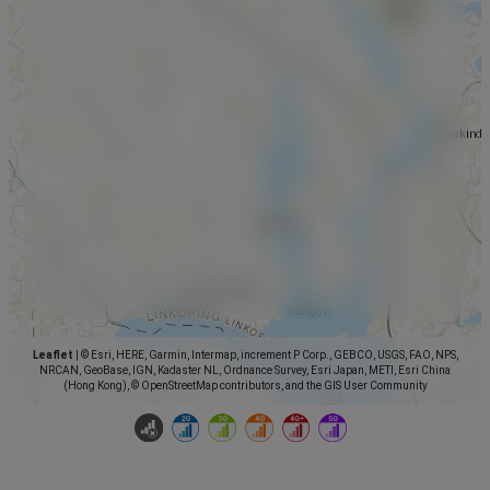
Leaflet
|
© Esri, HERE, Garmin, Intermap, increment P Corp., GEBCO, USGS, FAO, NPS,
NRCAN, GeoBase, IGN, Kadaster NL, Ordnance Survey, Esri Japan, METI, Esri China
(Hong Kong), © OpenStreetMap contributors, and the GIS User Community