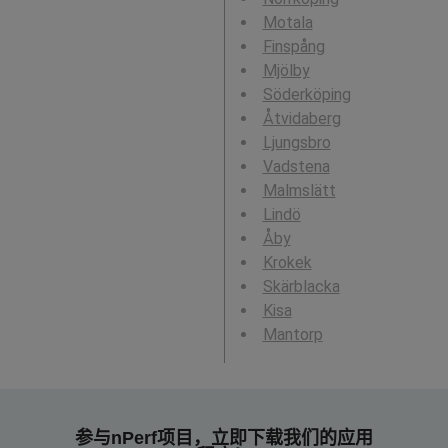
Motala
Finspång
Mjölby
Söderköping
Åtvidaberg
Ljungsbro
Vadstena
Malmslätt
Lindö
Åby
Krokek
Skärblacka
Kisa
Mantorp
参与nPerf项目，立即下载我们的应用