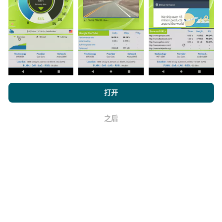
是在真实条件下直接在现场进行的测试。如果您也想参
与其中，只需将nPerf应用程序下载到智能手机上即可。
数据越多，地图将越全面！
浏览 nPerf.com，
隐私和 Cookie 使用政策
以及我们的 nPerf 测试
打开
最终用户许可协议
。
如何进行更新？
之后
好
机器人每小时会自动更新网络覆盖图。速度图每15分钟
更新一次
。数据显示两年。两年后，每月一次从地图中
删除最旧的数据。