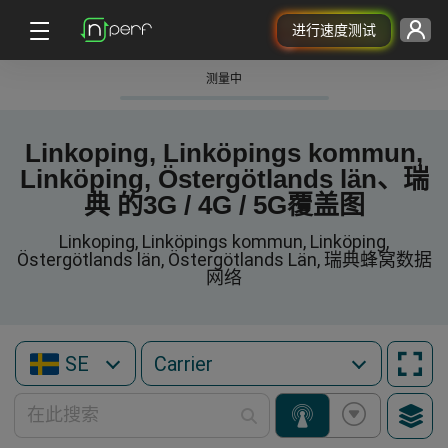
进行速度测试
测量中
Linkoping, Linköpings kommun,
Linköping, Östergötlands län、瑞
典 的3G / 4G / 5G覆盖图
Linkoping, Linköpings kommun, Linköping,
Östergötlands län, Östergötlands Län, 瑞典蜂窝数据
网络
SE