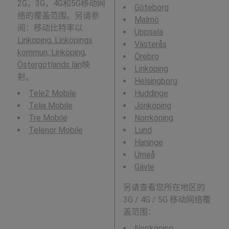
2G，3G，4G和5G移动网
Göteborg
络的覆盖范围。另请参
Malmö
阅：移动比特率以
Uppsala
Linkoping, Linköpings
Västerås
kommun, Linköping,
Örebro
Östergötlands län
映
Linköping
射。
Helsingborg
Tele2 Mobile
Huddinge
Telia Mobile
Jönköping
Tre Mobile
Norrköping
Telenor Mobile
Lund
Haninge
Umeå
Gävle
另请查看您所在地区的
3G / 4G / 5G 移动网络覆
盖范围：
Norrköping