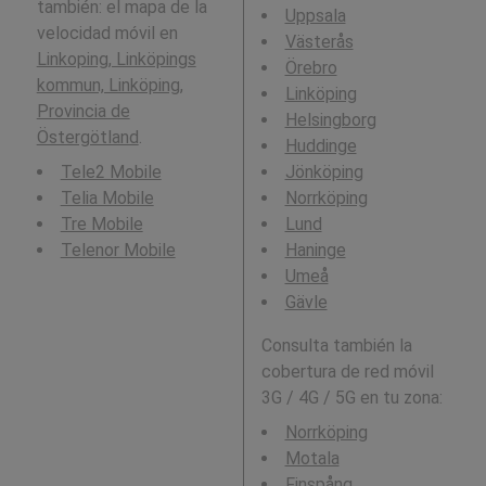
también: el mapa de la
Uppsala
velocidad móvil en
Västerås
Linkoping, Linköpings
Örebro
kommun, Linköping,
Linköping
Provincia de
Helsingborg
Östergötland
.
Huddinge
Tele2 Mobile
Jönköping
Telia Mobile
Norrköping
Tre Mobile
Lund
Telenor Mobile
Haninge
Umeå
Gävle
Consulta también la
cobertura de red móvil
3G / 4G / 5G en tu zona:
Norrköping
Motala
Finspång