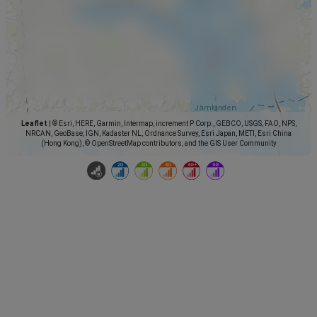
Leaflet
|
© Esri, HERE, Garmin, Intermap, increment P Corp., GEBCO, USGS, FAO, NPS,
NRCAN, GeoBase, IGN, Kadaster NL, Ordnance Survey, Esri Japan, METI, Esri China
(Hong Kong), © OpenStreetMap contributors, and the GIS User Community