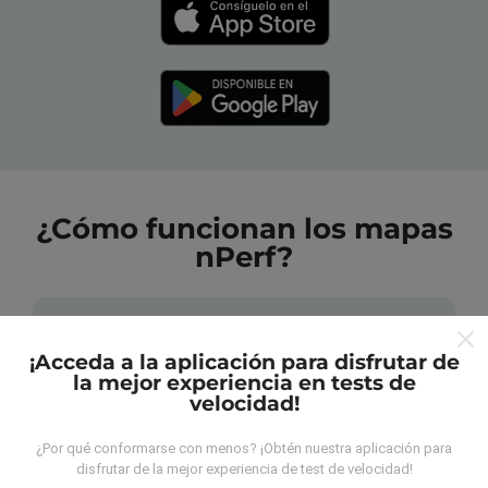
¿Cómo funcionan los mapas
nPerf?
¡Acceda a la aplicación para disfrutar de
la mejor experiencia en tests de
velocidad!
¿De dónde provienen los datos?
¿Por qué conformarse con menos? ¡Obtén nuestra aplicación para
Las mediciones almacenadas son realizadas por los
disfrutar de la mejor experiencia de test de velocidad!
usuarios de la aplicación nPerf. Son mediciones