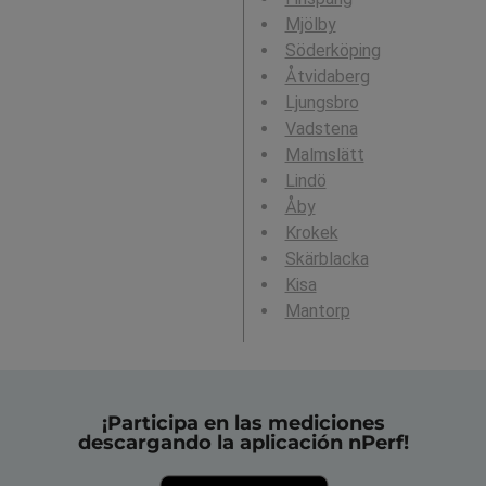
Mjölby
Söderköping
Åtvidaberg
Ljungsbro
Vadstena
Malmslätt
Lindö
Åby
Krokek
Skärblacka
Kisa
Mantorp
¡Participa en las mediciones
descargando la aplicación nPerf!