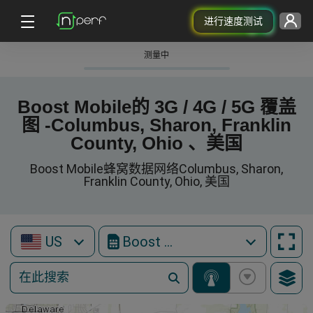
进行速度测试
测量中
Boost Mobile的 3G / 4G / 5G 覆盖
图 -Columbus, Sharon, Franklin
County, Ohio 、美国
Boost Mobile蜂窝数据网络Columbus, Sharon,
Franklin County, Ohio, 美国
US
Boost Mobile