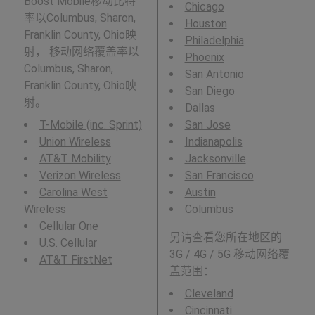
Boost Mobile
移动比特
Chicago
率以Columbus, Sharon,
Houston
Franklin County, Ohio映
Philadelphia
射， 移动网络覆盖率以
Phoenix
Columbus, Sharon,
San Antonio
Franklin County, Ohio映
San Diego
射。
Dallas
T-Mobile (inc. Sprint)
San Jose
Union Wireless
Indianapolis
AT&T Mobility
Jacksonville
Verizon Wireless
San Francisco
Carolina West
Austin
Wireless
Columbus
Cellular One
另请查看您所在地区的
U.S. Cellular
3G / 4G / 5G 移动网络覆
AT&T FirstNet
盖范围：
Cleveland
Cincinnati