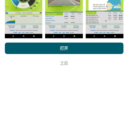
与其中，只需将nPerf应用程序下载到智能手机上即可。
数据越多，地图将越全面！
浏览 nPerf.com，
隐私和 Cookie 使用政策
以及我们的 nPerf 测试
打开
如何进行更新？
最终用户许可协议
。
之后
机器人每小时会自动更新网络覆盖图。速度图每15分钟
好
更新一次
。数据显示两年。两年后，每月一次从地图中
删除最旧的数据。
它的可靠性和准确性如何？