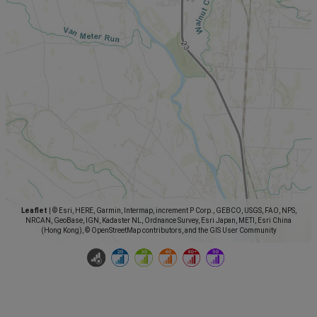
Leaflet
|
© Esri, HERE, Garmin, Intermap, increment P Corp., GEBCO, USGS, FAO, NPS,
NRCAN, GeoBase, IGN, Kadaster NL, Ordnance Survey, Esri Japan, METI, Esri China
(Hong Kong), © OpenStreetMap contributors, and the GIS User Community