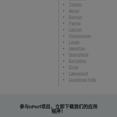
Toledo
Akron
Dayton
Parma
Canton
Youngstown
Lorain
Hamilton
Springfield
Kettering
Elyria
Lakewood
Cuyahoga Falls
参与nPerf项目，立即下载我们的应用
程序！