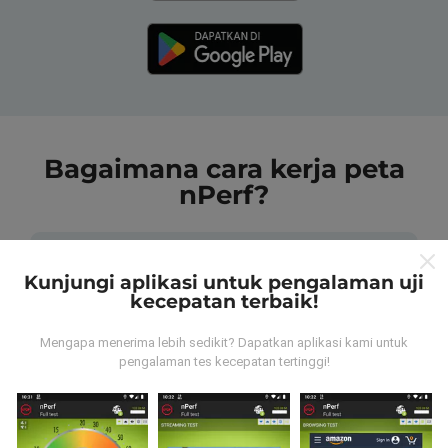
Bagaimana cara kerja peta
nPerf?
Kunjungi aplikasi untuk pengalaman uji
kecepatan terbaik!
Dari mana data tersebut berasal?
Mengapa menerima lebih sedikit? Dapatkan aplikasi kami untuk
pengalaman tes kecepatan tertinggi!
Data dikumpulkan dari tes yang dilakukan oleh
pengguna aplikasi nPerf. Tes yang dilakukan pada
kondisi yang sebenarnya, langsung di lapangan. Jika
Anda ingin terlibat juga, yang harus Anda lakukan