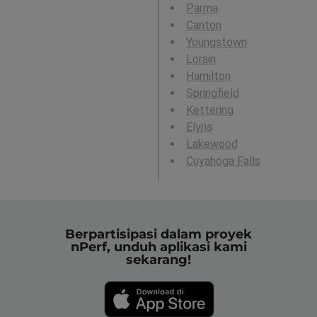
Parma
Canton
Youngstown
Lorain
Hamilton
Springfield
Kettering
Elyria
Lakewood
Cuyahoga Falls
Berpartisipasi dalam proyek
nPerf, unduh aplikasi kami
sekarang!