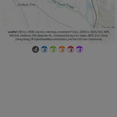
Leaflet
|
© Esri, HERE, Garmin, Intermap, increment P Corp., GEBCO, USGS, FAO, NPS,
NRCAN, GeoBase, IGN, Kadaster NL, Ordnance Survey, Esri Japan, METI, Esri China
(Hong Kong), © OpenStreetMap contributors, and the GIS User Community