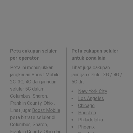
Peta cakupan seluler
Peta cakupan seluler
per operator
untuk zona lain
Peta ini menunjukkan
Lihat juga cakupan
jangkauan Boost Mobile
jaringan seluler 3G / 4G /
2G, 3G, 4G dan jaringan
5G di
:
seluler 5G dalam
New York City
Columbus, Sharon,
Los Angeles
Franklin County, Ohio .
Chicago
Lihat juga:
Boost Mobile
Houston
peta bitrate seluler di
Philadelphia
Columbus, Sharon,
Phoenix
Franklin County, Ohio dan