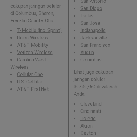
San Antonio
cakupan jaringan seluler
San Diego
di Columbus, Sharon,
Dallas
Franklin County, Ohio .
San Jose
T-Mobile (inc. Sprint)
Indianapolis
Union Wireless
Jacksonville
AT&T Mobility
San Francisco
Verizon Wireless
Austin
Carolina West
Columbus
Wireless
Lihat juga cakupan
Cellular One
jaringan seluler
U.S. Cellular
3G/4G/5G di wilayah
AT&T FirstNet
Anda:
Cleveland
Cincinnati
Toledo
Akron
Dayton