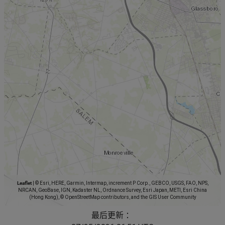
Leaflet
|
© Esri, HERE, Garmin, Intermap, increment P Corp., GEBCO, USGS, FAO, NPS,
NRCAN, GeoBase, IGN, Kadaster NL, Ordnance Survey, Esri Japan, METI, Esri China
(Hong Kong), © OpenStreetMap contributors, and the GIS User Community
最后更新 ：