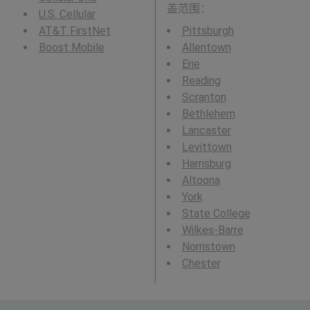
盖范围：
U.S. Cellular
AT&T FirstNet
Pittsburgh
Boost Mobile
Allentown
Erie
Reading
Scranton
Bethlehem
Lancaster
Levittown
Harrisburg
Altoona
York
State College
Wilkes-Barre
Norristown
Chester