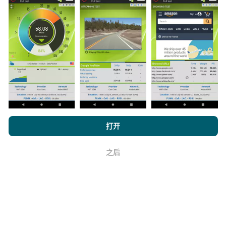
数据是从nPerf应用程序用户执行的测试中收集的。这些
是在真实条件下直接在现场进行的测试。如果您也想参
与其中，只需将nPerf应用程序下载到智能手机上即可。
数据越多，地图将越全面！
浏览 nPerf.com，
隐私和 Cookie 使用政策
以及我们的 nPerf 测试
最
打开
如何进行更新？
终用户许可协议
。
之后
机器人每小时会自动更新网络覆盖图。速度图每15分钟
好
更新一次
。数据显示两年。两年后，每月一次从地图中
删除最旧的数据。