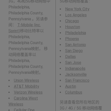
3G，4G和5G移动网络中
5G移动网络覆盖 :
Philadelphia,
New York City
Philadelphia County,
Los Angeles
Pennsylvania 。另请参
Chicago
阅：
T-Mobile (inc.
Houston
Sprint)
移动比特率以
Philadelphia
Philadelphia,
Phoenix
Philadelphia County,
San Antonio
Pennsylvania映射， 移
San Diego
动网络覆盖率以
Dallas
Philadelphia,
San Jose
Philadelphia County,
Indianapolis
Pennsylvania映射。
Jacksonville
Union Wireless
San Francisco
AT&T Mobility
Austin
Verizon Wireless
Columbus
Carolina West
另请查看您所在地区的
Wireless
3G / 4G / 5G 移动网络覆
Cellular One