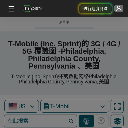
进行速度测试
测量中
T-Mobile (inc. Sprint)的 3G / 4G /
5G 覆盖图 -Philadelphia,
Philadelphia County,
Pennsylvania 、美国
T-Mobile (inc. Sprint)蜂窝数据网络Philadelphia,
Philadelphia County, Pennsylvania, 美国
US
T-Mobile (inc. Sprint)