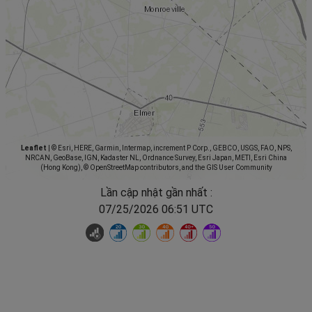
Leaflet
|
© Esri, HERE, Garmin, Intermap, increment P Corp., GEBCO, USGS, FAO, NPS,
NRCAN, GeoBase, IGN, Kadaster NL, Ordnance Survey, Esri Japan, METI, Esri China
(Hong Kong), © OpenStreetMap contributors, and the GIS User Community
Lần cập nhật gần nhất :
07/25/2026 06:51 UTC