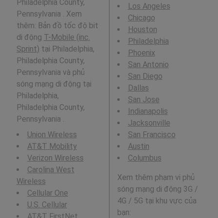
Philadelphia County,
Los Angeles
Pennsylvania . Xem
Chicago
thêm: Bản đồ tốc độ bit
Houston
di động
T-Mobile (inc.
Philadelphia
Sprint)
tại Philadelphia,
Phoenix
Philadelphia County,
San Antonio
Pennsylvania và phủ
San Diego
sóng mạng di động tại
Dallas
Philadelphia,
San Jose
Philadelphia County,
Indianapolis
Pennsylvania .
Jacksonville
Union Wireless
San Francisco
AT&T Mobility
Austin
Verizon Wireless
Columbus
Carolina West
Xem thêm phạm vi phủ
Wireless
sóng mạng di động 3G /
Cellular One
4G / 5G tại khu vực của
U.S. Cellular
bạn:
AT&T FirstNet