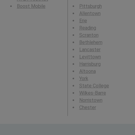
Boost Mobile
Pittsburgh
Allentown
Erie
Reading
Scranton
Bethlehem
Lancaster
Levittown
Harrisburg
Altoona
York
State College
Wilkes-Barre
Norristown
Chester