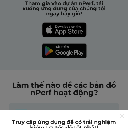
Tham gia vào dự án nPerf, tải
xuống ứng dụng của chúng tôi
ngay bây giờ!
Làm thế nào để các bản đồ
nPerf hoạt động?
Truy cập ứng dụng để có trải nghiệm
kiểm tra tốc độ tốt nhất!