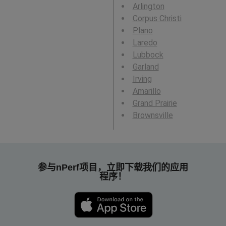
Arlington
Corpus Christi
Plano
Laredo
Lubbock
Garland
Irving
Amarillo
Grand Prairie
Brownsville
参与nPerf项目，立即下载我们的应用
程序！