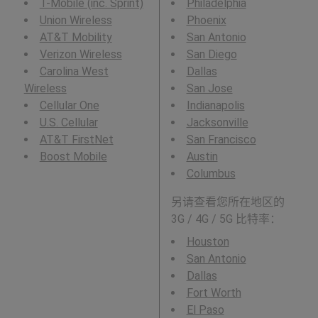
T-Mobile (inc. Sprint)
Philadelphia
Union Wireless
Phoenix
AT&T Mobility
San Antonio
Verizon Wireless
San Diego
Carolina West
Dallas
Wireless
San Jose
Cellular One
Indianapolis
U.S. Cellular
Jacksonville
AT&T FirstNet
San Francisco
Boost Mobile
Austin
Columbus
另请查看您所在地区的
3G / 4G / 5G 比特率：
Houston
San Antonio
Dallas
Fort Worth
El Paso