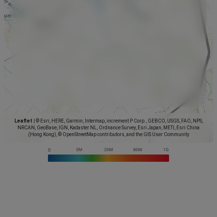
Leaflet
|
© Esri, HERE, Garmin, Intermap, increment P Corp., GEBCO, USGS, FAO, NPS,
NRCAN, GeoBase, IGN, Kadaster NL, Ordnance Survey, Esri Japan, METI, Esri China
(Hong Kong), © OpenStreetMap contributors, and the GIS User Community