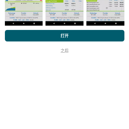
如何进行更新？
浏览 nPerf.com，
隐私和 Cookie 使用政策
以及我们的 nPerf 测试
打开
最终用户许可协议
。
机器人每小时会自动更新网络覆盖图。速度图每15分钟
更新一次
。数据显示两年。两年后，每月一次从地图中
之后
好
删除最旧的数据。
它的可靠性和准确性如何？
测试是在用户的设备上进行的。地理位置精度取决于测
试时GPS信号的接收质量。对于覆盖率数据，我们仅保
留最大地理位置
精度为50米
。对于下载比特率，此阈值