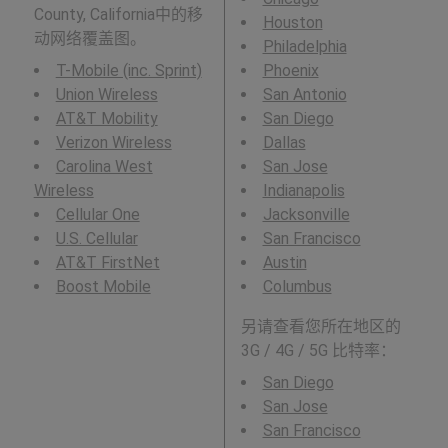
County, California中的移
Houston
动网络覆盖图。
Philadelphia
T-Mobile (inc. Sprint)
Phoenix
Union Wireless
San Antonio
AT&T Mobility
San Diego
Verizon Wireless
Dallas
Carolina West
San Jose
Wireless
Indianapolis
Cellular One
Jacksonville
U.S. Cellular
San Francisco
AT&T FirstNet
Austin
Boost Mobile
Columbus
另请查看您所在地区的
3G / 4G / 5G 比特率：
San Diego
San Jose
San Francisco