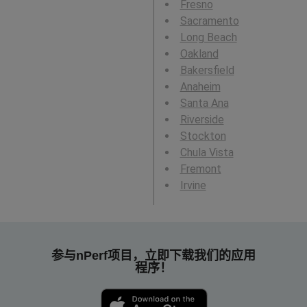
Fresno
Sacramento
Long Beach
Oakland
Bakersfield
Anaheim
Santa Ana
Riverside
Stockton
Chula Vista
Fremont
Irvine
参与nPerf项目，立即下载我们的应用
程序！