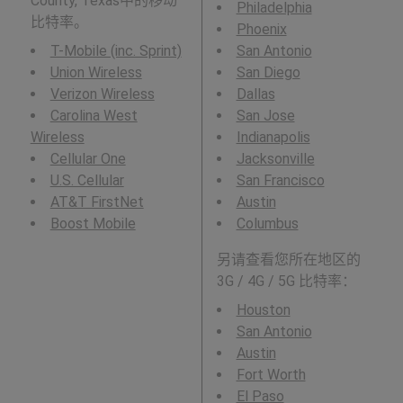
County, Texas中的移动
Philadelphia
比特率。
Phoenix
T-Mobile (inc. Sprint)
San Antonio
Union Wireless
San Diego
Verizon Wireless
Dallas
Carolina West
San Jose
Wireless
Indianapolis
Cellular One
Jacksonville
U.S. Cellular
San Francisco
AT&T FirstNet
Austin
Boost Mobile
Columbus
另请查看您所在地区的
3G / 4G / 5G 比特率：
Houston
San Antonio
Austin
Fort Worth
El Paso