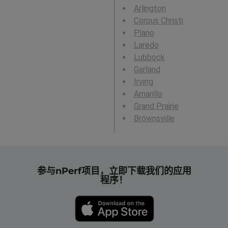
Arlington
Corpus Christi
Plano
Laredo
Lubbock
Garland
Irving
Amarillo
Grand Prairie
Brownsville
参与nPerf项目，立即下载我们的应用
程序！