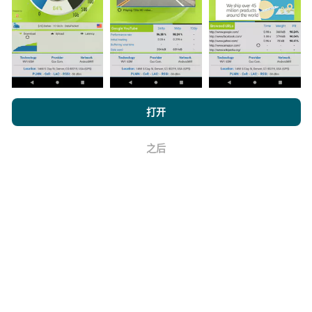
如何进行更新？
机器人每小时会自动更新网络覆盖图。速度图每15分钟
浏览 nPerf.com，
隐私和 Cookie 使用政策
以及我们的 nPerf 测试
打开
更新一次
。数据显示两年。两年后，每月一次从地图中
最终用户许可协议
。
删除最旧的数据。
之后
好
它的可靠性和准确性如何？
测试是在用户的设备上进行的。地理位置精度取决于测
试时GPS信号的接收质量。对于覆盖率数据，我们仅保
留最大地理位置
精度为50米
。对于下载比特率，此阈值