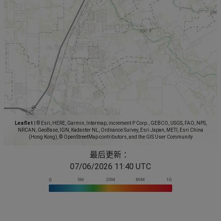
Leaflet
|
© Esri, HERE, Garmin, Intermap, increment P Corp., GEBCO, USGS, FAO, NPS,
NRCAN, GeoBase, IGN, Kadaster NL, Ordnance Survey, Esri Japan, METI, Esri China
(Hong Kong), © OpenStreetMap contributors, and the GIS User Community
最后更新 ：
07/06/2026 11:40 UTC