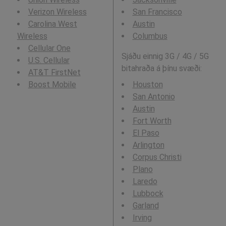
Verizon Wireless
San Francisco
Carolina West
Austin
Wireless
Columbus
Cellular One
Sjáðu einnig 3G / 4G / 5G
U.S. Cellular
bitahraða á þínu svæði:
AT&T FirstNet
Boost Mobile
Houston
San Antonio
Austin
Fort Worth
El Paso
Arlington
Corpus Christi
Plano
Laredo
Lubbock
Garland
Irving