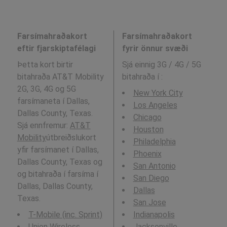
Farsímahraðakort
Farsímahraðakort
eftir fjarskiptafélagi
fyrir önnur svæði
Þetta kort birtir
Sjá einnig 3G / 4G / 5G
bitahraða AT&T Mobility
bitahraða í
:
2G, 3G, 4G og 5G
New York City
farsímaneta í Dallas,
Los Angeles
Dallas County, Texas.
Chicago
Sjá ennfremur:
AT&T
Houston
Mobility
útbreiðslukort
Philadelphia
yfir farsímanet í Dallas,
Phoenix
Dallas County, Texas og
San Antonio
og bitahraða í farsíma í
San Diego
Dallas, Dallas County,
Dallas
Texas.
San Jose
T-Mobile (inc. Sprint)
Indianapolis
Union Wireless
Jacksonville