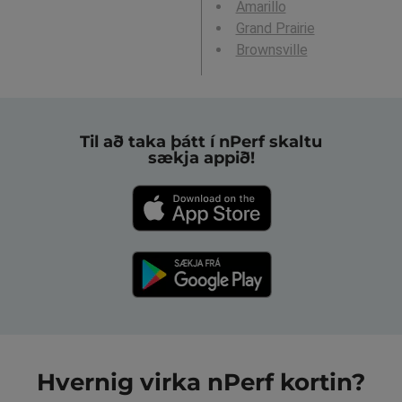
Amarillo
Grand Prairie
Brownsville
Til að taka þátt í nPerf skaltu
sækja appið!
Hvernig virka nPerf kortin?