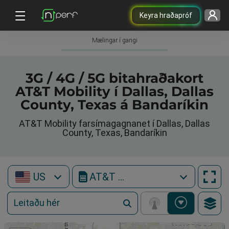
Keyra hraðapróf
Mælingar í gangi
3G / 4G / 5G bitahraðakort
AT&T Mobility í Dallas, Dallas
County, Texas á Bandaríkin
AT&T Mobility farsímagagnanet í Dallas, Dallas
County, Texas, Bandaríkin
US
AT&T Mobility