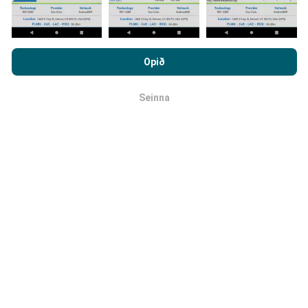
framkvæmdar?
Með því að vafra um nPerf.com ertu samþykk(ur)
Tölva uppfærir netútbreiðslukortin á
persónuverndar- og netkökustefnu okkar auk
klukkustundarfresti. Hraðakortin eru uppfærð
á 15
Opið
notkunarskilmálanna
um nPerf prófanirnar.
mínútna fresti
. Gögn eru birt í tvö ár. Að tveimur árum
liðnum eru elstu kortagögnin fjarlægð mánaðarlega.
Seinna
OK
Hversu áreiðanlegt og nákvæmt er
þetta?
Prófanir eru framkvæmdar með notendabúnaði.
Nákvæmni staðsetningar er háð móttökugæðum á
GPS-merkinu þegar prófunin er framkvæmd. Hvað
útbreiðslu snertir vistum við eingöngu gögn sem eru
með mestu staðsetningarnákvæmni
um 50 metrar
.