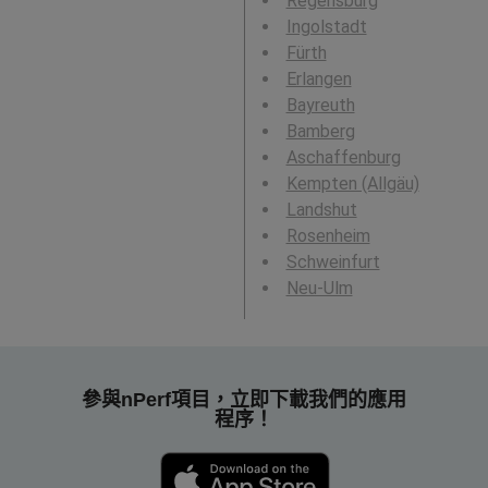
Regensburg
Ingolstadt
Fürth
Erlangen
Bayreuth
Bamberg
Aschaffenburg
Kempten (Allgäu)
Landshut
Rosenheim
Schweinfurt
Neu-Ulm
參與nPerf項目，立即下載我們的應用
程序！