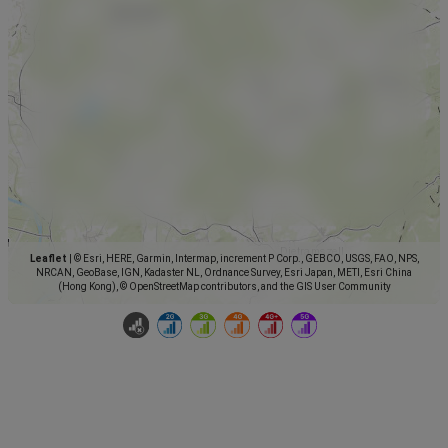
Leaflet
|
© Esri, HERE, Garmin, Intermap, increment P Corp., GEBCO, USGS, FAO, NPS,
NRCAN, GeoBase, IGN, Kadaster NL, Ordnance Survey, Esri Japan, METI, Esri China
(Hong Kong), © OpenStreetMap contributors, and the GIS User Community