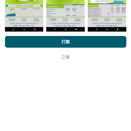
上。在計算發布績效之前，將應用過濾規則。
瀏覽nPerf.com，即表示您同意我們的
隱私和Cookies使用政策
以及
打開
我們的nPerf測試
最終用戶許可協議
。
如何進行更新？
之後
好
機器人每小時會自動更新網絡覆蓋圖。速度圖每15分鐘
更新一次
。數據顯示兩年。兩年後，每月一次從地圖中
刪除最舊的數據。
它的可靠性和準確性如何？