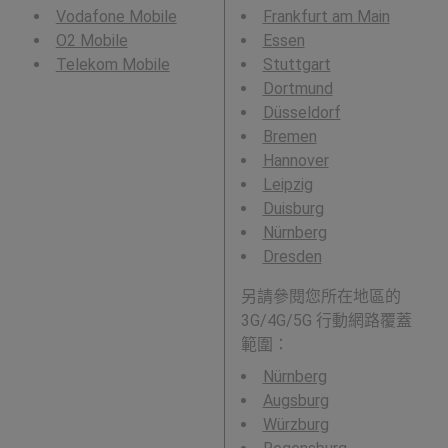
Vodafone Mobile
Frankfurt am Main
O2 Mobile
Essen
Telekom Mobile
Stuttgart
Dortmund
Düsseldorf
Bremen
Hannover
Leipzig
Duisburg
Nürnberg
Dresden
另請參閱您所在地區的
3G/4G/5G 行動網路覆蓋
範圍：
Nürnberg
Augsburg
Würzburg