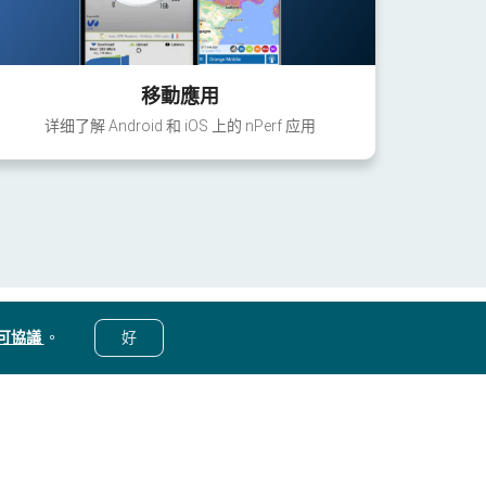
移動應用
详细了解 Android 和 iOS 上的 nPerf 应用
可協議
。
好