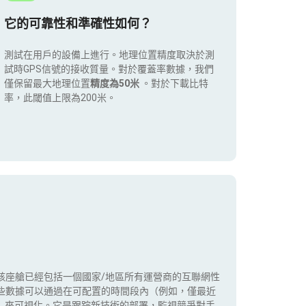
它的可靠性和準確性如何？
測試在用戶的設備上進行。地理位置精度取決於測
試時GPS信號的接收質量。對於覆蓋率數據，我們
僅保留最大地理位置
精度為50米
。對於下載比特
率，此閾值上限為200米。
該座艙已經包括一個國家/地區所有運營商的互聯網性
些數據可以通過在可配置的時間段內（例如，僅最近
5G）來可視化。它是跟踪新技術的部署，監視競爭對手