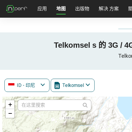
应用
地图
出版物
解决 方案
Telkomsel s 的 3G / 
Telk
ID
- 印尼
Telkomsel
+
−