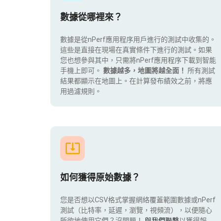
數據從哪裡來？
數據是從nPerf應用程序用戶進行的測試中收集的。
這些是直接在現場在真實條件下進行的測試。如果
您也想參與其中，只需將nPerf應用程序下載到智能
手機上即可。
數據越多，地圖將越全面！
所有測試
結果都顯示在地圖上。在計算發布績效之前，將應
用過濾規則。
如何獲得原始數據？
您是否想以CSV格式掌握網絡覆蓋範圍數據或nPerf
測試（比特率，延遲，瀏覽，視頻流），以便隨心
所欲地使用它們？沒問題！
與我們聯繫
以獲得報