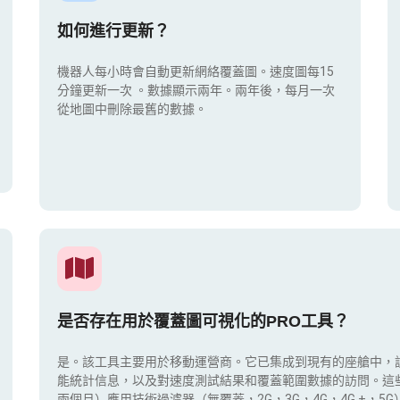
如何進行更新？
機器人每小時會自動更新網絡覆蓋圖。速度圖每15
分鐘更新一次
。數據顯示兩年。兩年後，每月一次
從地圖中刪除最舊的數據。
是否存在用於覆蓋圖可視化的PRO工具？
是。該工具主要用於移動運營商。它已集成到現有的座艙中，
能統計信息，以及對速度測試結果和覆蓋範圍數據的訪問。這
兩個月）應用技術過濾器（無覆蓋，2G，3G，4G，4G +，