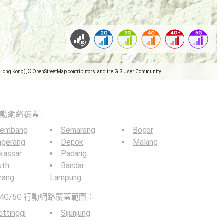
(Hong Kong), © OpenStreetMap contributors, and the GIS User Community
5G移動網絡覆蓋 :
lembang
Semarang
Bogor
ngerang
Depok
Malang
kassar
Padang
uth
Bandar
rang
Lampung
4G/5G 行動網路覆蓋範圍：
ittinggi
Sijunjung