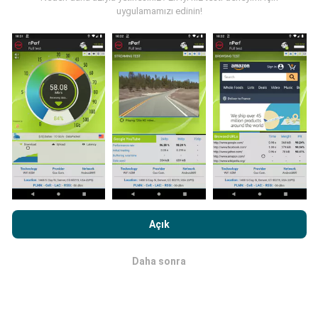
uygulamamızı edinin!
Güncellemeler nasıl yapılır?
Ağ kapsama haritaları her saat bir yapay zeka
tarafından otomatik olarak güncellenir. Hız haritaları
her 15 dakikada bir güncellenir
. Veriler iki yıl boyunca
görüntülenir. İki yıl sonra, en eski veriler ayda bir kez
haritalardan kaldırılır.
nPerf.com'a girme işlemini gerçekleştirerek,
Gizlilik ve Çerezler
Kullanım Politikası
Son Kullanıcı Lisans Sözleşmesi
onaylamış
Açık
sayılırsınız .
Daha sonra
Tamam
Ne kadar güvenilir ve doğru?