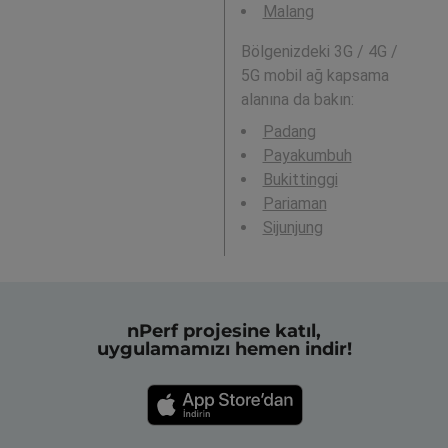
Malang
Bölgenizdeki 3G / 4G /
5G mobil ağ kapsama
alanına da bakın:
Padang
Payakumbuh
Bukittinggi
Pariaman
Sijunjung
nPerf projesine katıl,
uygulamamızı hemen indir!