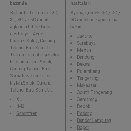
bazında
haritaları
Bu harita Telkomsel 2G,
Ayrıca,
içindeki 3G / 4G /
3G, 4G ve 5G mobil
5G mobil ağ kapsamına
ağlarının bit hızlarını
bakın :
gösteriyor. Ayrıca
Jakarta
bakınız: Solok, Gunung
Surabaya
Talang, Batı Sumatra
Medan
Telkomsel
mobil şebeke
Bandung
kapsama alanı Solok,
Bekasi
Gunung Talang, Batı
Palembang
Sumatrave mobil bit
Tangerang
hızları.Solok, Gunung
Makassar
Talang, Batı Sumatra
South Tangerang
XL
Semarang
IM3
Depok
Smartfren
Padang
Bandar Lampung
Bogor