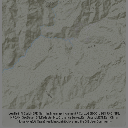
Leaflet
|
© Esri, HERE, Garmin, Intermap, increment P Corp., GEBCO, USGS, FAO, NPS,
NRCAN, GeoBase, IGN, Kadaster NL, Ordnance Survey, Esri Japan, METI, Esri China
(Hong Kong), © OpenStreetMap contributors, and the GIS User Community