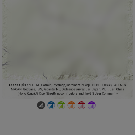
Leaflet
|
© Esri, HERE, Garmin, Intermap, increment P Corp., GEBCO, USGS, FAO, NPS,
NRCAN, GeoBase, IGN, Kadaster NL, Ordnance Survey, Esri Japan, METI, Esri China
(Hong Kong), © OpenStreetMap contributors, and the GIS User Community