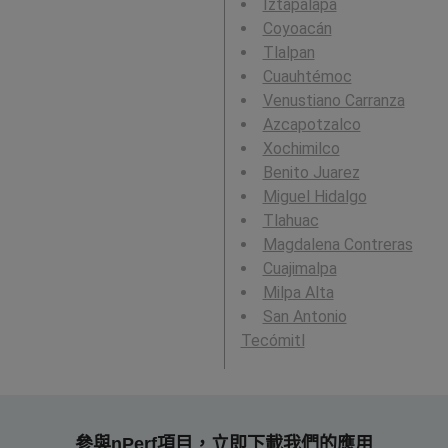
Iztapalapa
Coyoacán
Tlalpan
Cuauhtémoc
Venustiano Carranza
Azcapotzalco
Xochimilco
Benito Juarez
Miguel Hidalgo
Tlahuac
Magdalena Contreras
Cuajimalpa
Milpa Alta
San Antonio
Tecómitl
參與nPerf項目，立即下載我們的應用