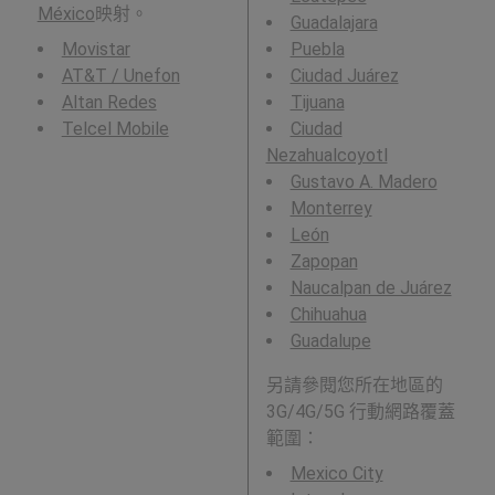
México
映射。
Guadalajara
Movistar
Puebla
AT&T / Unefon
Ciudad Juárez
Altan Redes
Tijuana
Telcel Mobile
Ciudad
Nezahualcoyotl
Gustavo A. Madero
Monterrey
León
Zapopan
Naucalpan de Juárez
Chihuahua
Guadalupe
另請參閱您所在地區的
3G/4G/5G 行動網路覆蓋
範圍：
Mexico City