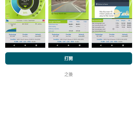
數據是從nPerf應用程序用戶進行的測試中收集的。這些
是直接在現場在真實條件下進行的測試。如果您也想參
與其中，只需將nPerf應用程序下載到智能手機上即可。
數據越多，地圖將越全面！
所有測試結果都顯示在地圖
上。在計算發布績效之前，將應用過濾規則。
瀏覽nPerf.com，即表示您同意我們的
隱私和Cookies使用政策
以及
打開
我們的nPerf測試
最終用戶許可協議
。
如何進行更新？
之後
好
機器人每小時會自動更新網絡覆蓋圖。速度圖每15分鐘
更新一次
。數據顯示兩年。兩年後，每月一次從地圖中
刪除最舊的數據。