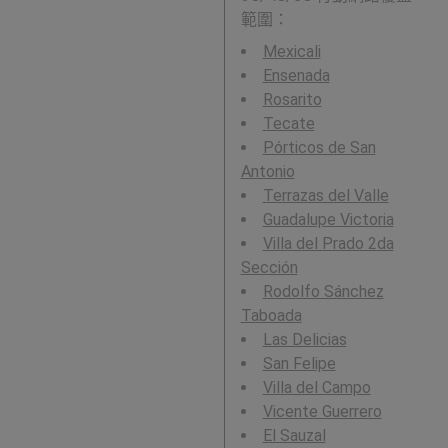
範圍：
Mexicali
Ensenada
Rosarito
Tecate
Pórticos de San
Antonio
Terrazas del Valle
Guadalupe Victoria
Villa del Prado 2da
Sección
Rodolfo Sánchez
Taboada
Las Delicias
San Felipe
Villa del Campo
Vicente Guerrero
El Sauzal