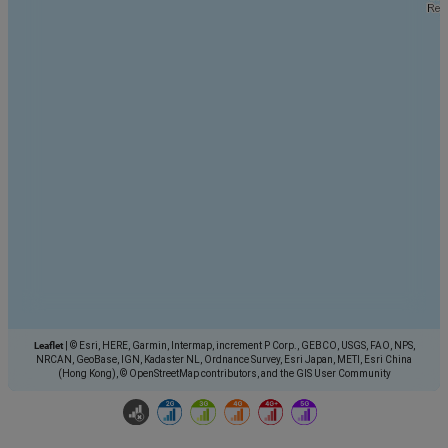
Leaflet
|
© Esri, HERE, Garmin, Intermap, increment P Corp., GEBCO, USGS, FAO, NPS,
NRCAN, GeoBase, IGN, Kadaster NL, Ordnance Survey, Esri Japan, METI, Esri China
(Hong Kong), © OpenStreetMap contributors, and the GIS User Community