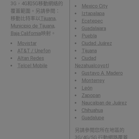
3G，4G和5G移動網絡的
Mexico City
覆蓋範圍。另請參閱：
Iztapalapa
移動比特率以
Tijuana,
Ecatepec
Municipio de Tijuana,
Guadalajara
Baja California
映射。
Puebla
Movistar
Ciudad Juárez
AT&T / Unefon
Tijuana
Altan Redes
Ciudad
Telcel Mobile
Nezahualcoyotl
Gustavo A. Madero
Monterrey
León
Zapopan
Naucalpan de Juárez
Chihuahua
Guadalupe
另請參閱您所在地區的
3G/4G/5G 行動網路覆蓋