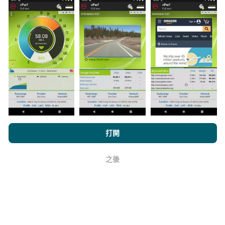
數據從哪裡來？
數據是從nPerf應用程序用戶進行的測試中收集的。這些
是直接在現場在真實條件下進行的測試。如果您也想參
與其中，只需將nPerf應用程序下載到智能手機上即可。
數據越多，地圖將越全面！
所有測試結果都顯示在地圖
上。在計算發布績效之前，將應用過濾規則。
瀏覽nPerf.com，即表示您同意我們的
隱私和Cookies使用政策
以及
打開
我們的nPerf測試
最終用戶許可協議
。
之後
好
如何進行更新？
機器人每小時會自動更新網絡覆蓋圖。速度圖每15分鐘
更新一次
。數據顯示兩年。兩年後，每月一次從地圖中
刪除最舊的數據。