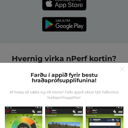
Hvernig virka nPerf kortin?
Farðu í appið fyrir bestu
hraðaprófsupplifunina!
Af hverju að sætta sig við minna? Fáðu appið okkar fyrir fullkomna
hraðaprófsupplifun!
Hvar verða gögnin til?
Gögnum er safnað saman af notendum sem gera
prófanir með nPerf appinu. Þetta eru prófanir sem eru
framkvæmdar við raunverulegar aðstæður, úti í