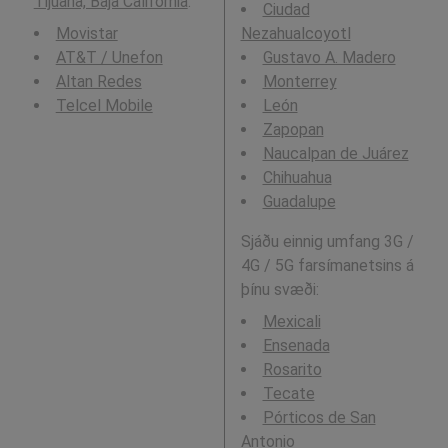
Tijuana, Baja California
.
Ciudad
Movistar
Nezahualcoyotl
AT&T / Unefon
Gustavo A. Madero
Altan Redes
Monterrey
Telcel Mobile
León
Zapopan
Naucalpan de Juárez
Chihuahua
Guadalupe
Sjáðu einnig umfang 3G /
4G / 5G farsímanetsins á
þínu svæði:
Mexicali
Ensenada
Rosarito
Tecate
Pórticos de San
Antonio