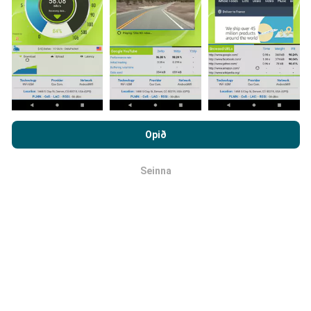
mörkinni. Ef þú vilt taka þátt þá er það eina sem þarf
að gera er að vista nPerf-appið í snjallsímanum.
Því
meiri gögn sem safnast saman, því ítarlegri verða
kortin.
Með því að vafra um nPerf.com ertu samþykk(ur)
persónuverndar- og netkökustefnu okkar auk
Opið
notkunarskilmálanna
um nPerf prófanirnar.
Hvernig eru uppfærslur
Seinna
framkvæmdar?
OK
Tölva uppfærir netútbreiðslukortin á
klukkustundarfresti. Hraðakortin eru uppfærð
á 15
mínútna fresti
. Gögn eru birt í tvö ár. Að tveimur árum
liðnum eru elstu kortagögnin fjarlægð mánaðarlega.