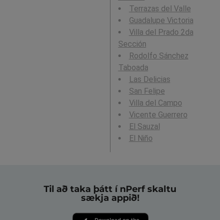
Terrazas del Valle
Guadalupe Victoria
Villa del Prado 2da
Sección
Rodolfo Sánchez
Taboada
Las Delicias
San Felipe
Villa del Campo
Vicente Guerrero
El Sauzal
El Niño
Til að taka þátt í nPerf skaltu
sækja appið!