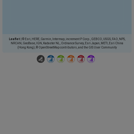
Leaflet
|
© Esri, HERE, Garmin, Intermap, increment P Corp., GEBCO, USGS, FAO, NPS,
NRCAN, GeoBase, IGN, Kadaster NL, Ordnance Survey, Esri Japan, METI, Esri China
(Hong Kong), © OpenStreetMap contributors, and the GIS User Community