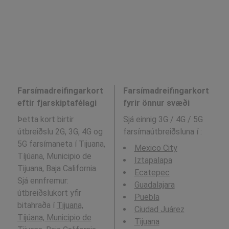
Farsímadreifingarkort
Farsímadreifingarkort
eftir fjarskiptafélagi
fyrir önnur svæði
Þetta kort birtir
Sjá einnig 3G / 4G / 5G
útbreiðslu 2G, 3G, 4G og
farsímaútbreiðsluna í
:
5G farsímaneta í Tijuana,
Mexico City
Tíjúana, Municipio de
Iztapalapa
Tijuana, Baja California.
Ecatepec
Sjá ennfremur:
Guadalajara
útbreiðslukort yfir
Puebla
bitahraða í
Tijuana,
Ciudad Juárez
Tíjúana, Municipio de
Tijuana