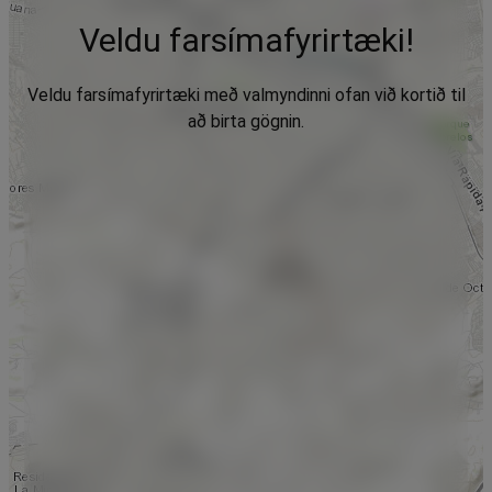
Veldu farsímafyrirtæki!
Veldu farsímafyrirtæki með valmyndinni ofan við kortið til
að birta gögnin.