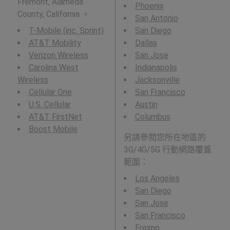
Fremont, Alameda
Phoenix
County, California 。
San Antonio
T-Mobile (inc. Sprint)
San Diego
AT&T Mobility
Dallas
Verizon Wireless
San Jose
Carolina West
Indianapolis
Wireless
Jacksonville
Cellular One
San Francisco
U.S. Cellular
Austin
AT&T FirstNet
Columbus
Boost Mobile
另請參閱您所在地區的
3G/4G/5G 行動網路覆蓋
範圍：
Los Angeles
San Diego
San Jose
San Francisco
Fresno