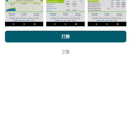
瀏覽nPerf.com，即表示您同意我們的
隱私和Cookies使用政策
以及
打開
如何進行更新？
我們的nPerf測試
最終用戶許可協議
。
之後
機器人每小時會自動更新網絡覆蓋圖。速度圖每15分鐘
好
更新一次
。數據顯示兩年。兩年後，每月一次從地圖中
刪除最舊的數據。
它的可靠性和準確性如何？
測試在用戶的設備上進行。地理位置精度取決於測試時
GPS信號的接收質量。對於覆蓋率數據，我們僅保留最