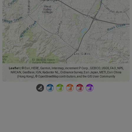
Leaflet
|
© Esri, HERE, Garmin, Intermap, increment P Corp., GEBCO, USGS, FAO, NPS,
NRCAN, GeoBase, IGN, Kadaster NL, Ordnance Survey, Esri Japan, METI, Esri China
(Hong Kong), © OpenStreetMap contributors, and the GIS User Community