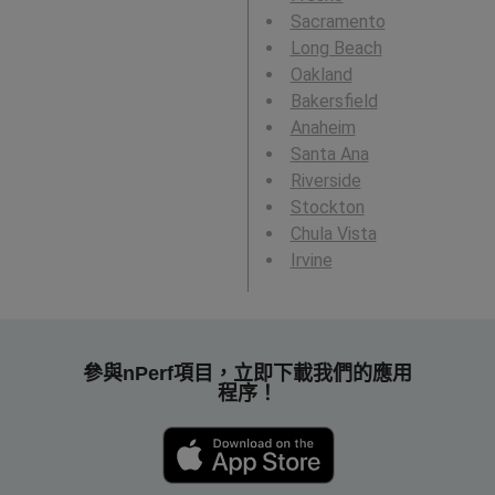
Sacramento
Long Beach
Oakland
Bakersfield
Anaheim
Santa Ana
Riverside
Stockton
Chula Vista
Irvine
參與nPerf項目，立即下載我們的應用
程序！