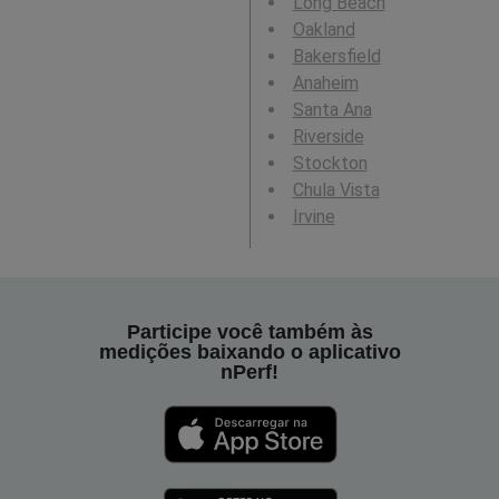
Long Beach
Oakland
Bakersfield
Anaheim
Santa Ana
Riverside
Stockton
Chula Vista
Irvine
Participe você também às
medições baixando o aplicativo
nPerf!