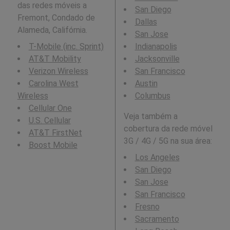
das redes móveis a
San Diego
Fremont, Condado de
Dallas
Alameda, Califórnia.
San Jose
T-Mobile (inc. Sprint)
Indianapolis
AT&T Mobility
Jacksonville
Verizon Wireless
San Francisco
Carolina West
Austin
Wireless
Columbus
Cellular One
Veja também a
U.S. Cellular
cobertura da rede móvel
AT&T FirstNet
3G / 4G / 5G na sua área:
Boost Mobile
Los Angeles
San Diego
San Jose
San Francisco
Fresno
Sacramento