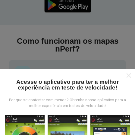
Como funcionam os mapas
nPerf?
Acesse o aplicativo para ter a melhor
experiência em teste de velocidade!
De onde vem os dados nperf?
Por que se contentar com menos? Obtenha nosso aplicativo para a
As medidas coletadas são efetuadas pour
melhor experiência em testes de velocidade!
utilizadores do aplicativo nPerf. São medidas
realizadas em condições reais, efetuadas no local em
questão. Se você também quiser participar, basta
baixar o aplicativo nPerf no seu telefone.
Quanto mais