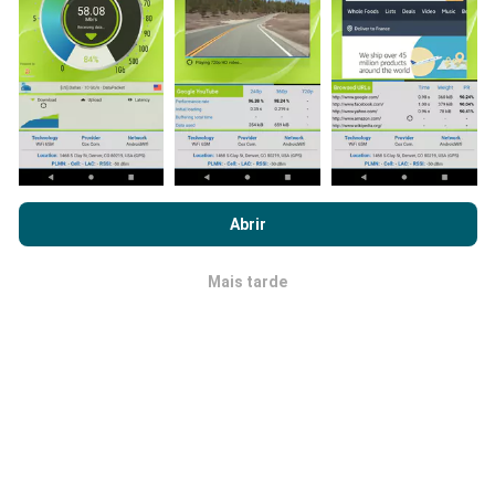
dados tivermos, mais completos ficarão os mapas !
Como são feitas as atualizações de
Ao navegar no nPerf.com, você concorda com nossa
Política de
dados?
uso de privacidade e cookies
, bem como com o nosso teste
Abrir
nPerf
Contrato de licença do usuário final
.
Os mapas de cobertura de rede são atualizados
automaticamente por um robô a cada hora. Já os
Mais tarde
OK
mapas de velocidade são atualizados a
cada 15
minutos
.Os dados são disponíveis por dois anos.
Após dois anos, os dados mais antigos serão
removidos dos mapas uma vez por mês.