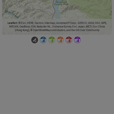
Leaflet
|
© Esri, HERE, Garmin, Intermap, increment P Corp., GEBCO, USGS, FAO, NPS,
NRCAN, GeoBase, IGN, Kadaster NL, Ordnance Survey, Esri Japan, METI, Esri China
(Hong Kong), © OpenStreetMap contributors, and the GIS User Community