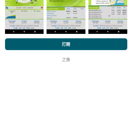
上。在計算發布績效之前，將應用過濾規則。
瀏覽nPerf.com，即表示您同意我們的
隱私和Cookies使用政策
以及
打開
我們的nPerf測試
最終用戶許可協議
。
如何進行更新？
之後
好
機器人每小時會自動更新網絡覆蓋圖。速度圖每15分鐘
更新一次
。數據顯示兩年。兩年後，每月一次從地圖中
刪除最舊的數據。
它的可靠性和準確性如何？