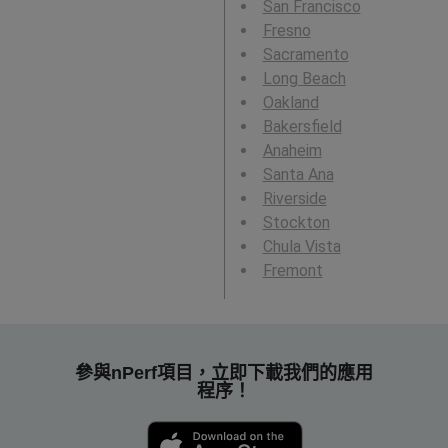
San Francisco
Fresno
Sacramento
Long Beach
Oakland
Bakersfield
Anaheim
Santa Ana
Riverside
Stockton
Chula Vista
Fremont
參與nPerf項目，立即下載我們的應用
程序！