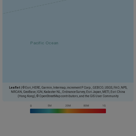
Leaflet
|
© Esri, HERE, Garmin, Intermap, increment P Corp., GEBCO, USGS, FAO, NPS,
NRCAN, GeoBase, IGN, Kadaster NL, Ordnance Survey, Esri Japan, METI, Esri China
(Hong Kong), © OpenStreetMap contributors, and the GIS User Community