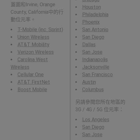
蓋圖和Irvine, Orange
Houston
County, California中的行
Philadelphia
動位元率。
Phoenix
T-Mobile (inc. Sprint)
San Antonio
Union Wireless
San Diego
AT&T Mobility
Dallas
Verizon Wireless
San Jose
Carolina West
Indianapolis
Wireless
Jacksonville
Cellular One
San Francisco
AT&T FirstNet
Austin
Boost Mobile
Columbus
另請參閱您所在地區的
3G / 4G / 5G 位元率：
Los Angeles
San Diego
San Jose