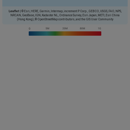
Leaflet
|
© Esri, HERE, Garmin, Intermap, increment P Corp., GEBCO, USGS, FAO, NPS,
NRCAN, GeoBase, IGN, Kadaster NL, Ordnance Survey, Esri Japan, METI, Esri China
(Hong Kong), © OpenStreetMap contributors, and the GIS User Community