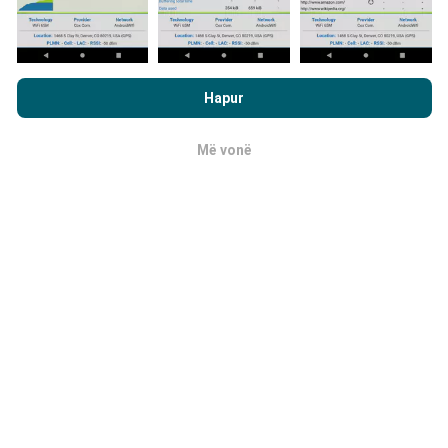
Si bëhen përditësimet?
Duke shfletuar nPerf.com, ju pranoni
Politika e privatësisë dhe
Hartat e mbulimit të rrjetit përditësohen
te përdorimit të cookies
si dhe testi ynë nPerf
Marrëveshja për
automatikisht nga një bot çdo orë. Hartat e
Hapur
licencën e përdoruesit përfundimtar
.
shpejtësisë
përditësohen çdo 15 minuta
. Të dhënat
shfaqen për dy vjet. Pas dy vjetësh, të dhënat më të
Më vonë
vjetra hiqen nga hartat një herë në muaj.
OK
Sa e besueshme dhe e saktë është?
Testet kryhen në pajisjet e përdoruesve. Saktësia e
gjeolokimit varet nga cilësia e pranimit të sinjalit GPS
në kohën e provës. Për të dhënat e mbulimit, ne
mbajmë vetëm testet me një gjeolokim maksimal
me
saktësi prej 50 metrash
. Për bitrate të shkarkimit, ky