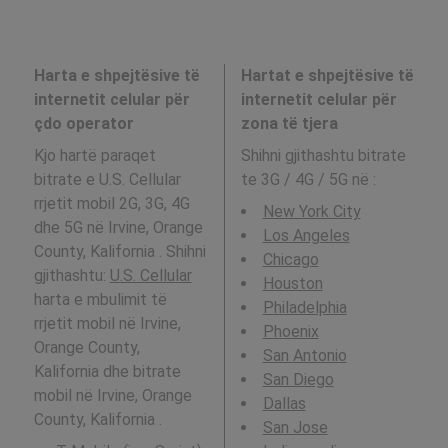
Harta e shpejtësive të
Hartat e shpejtësive të
internetit celular për
internetit celular për
çdo operator
zona të tjera
Kjo hartë paraqet
Shihni gjithashtu bitrate
bitrate e U.S. Cellular
te 3G / 4G / 5G në
:
rrjetit mobil 2G, 3G, 4G
New York City
dhe 5G në Irvine, Orange
Los Angeles
County, Kalifornia . Shihni
Chicago
gjithashtu:
U.S. Cellular
Houston
harta e mbulimit të
Philadelphia
rrjetit mobil në Irvine,
Phoenix
Orange County,
San Antonio
Kalifornia dhe bitrate
San Diego
mobil në Irvine, Orange
Dallas
County, Kalifornia .
San Jose