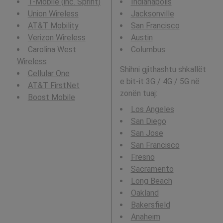
T-Mobile (inc. Sprint)
Indianapolis
Union Wireless
Jacksonville
AT&T Mobility
San Francisco
Verizon Wireless
Austin
Carolina West
Columbus
Wireless
Shihni gjithashtu shkallët
Cellular One
e bit-it 3G / 4G / 5G në
AT&T FirstNet
zonën tuaj:
Boost Mobile
Los Angeles
San Diego
San Jose
San Francisco
Fresno
Sacramento
Long Beach
Oakland
Bakersfield
Anaheim