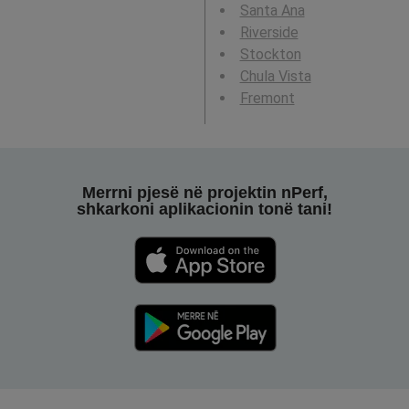
Santa Ana
Riverside
Stockton
Chula Vista
Fremont
Merrni pjesë në projektin nPerf,
shkarkoni aplikacionin tonë tani!