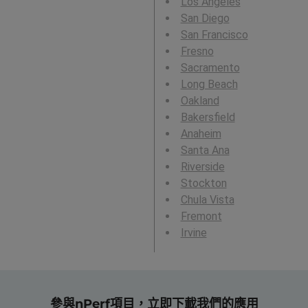
Los Angeles
San Diego
San Francisco
Fresno
Sacramento
Long Beach
Oakland
Bakersfield
Anaheim
Santa Ana
Riverside
Stockton
Chula Vista
Fremont
Irvine
參與nPerf項目，立即下載我們的應用