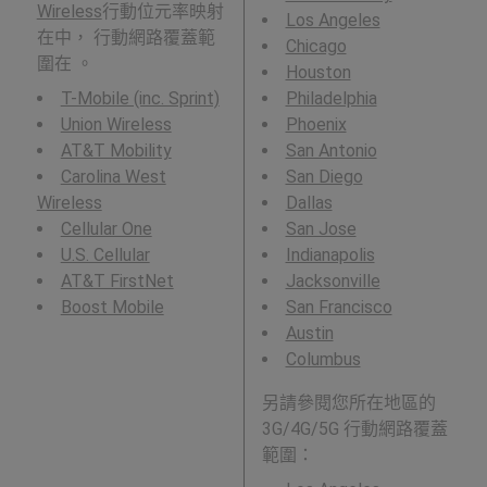
Wireless
行動位元率映射
Los Angeles
在中， 行動網路覆蓋範
Chicago
圍在 。
Houston
T-Mobile (inc. Sprint)
Philadelphia
Union Wireless
Phoenix
AT&T Mobility
San Antonio
Carolina West
San Diego
Wireless
Dallas
Cellular One
San Jose
U.S. Cellular
Indianapolis
AT&T FirstNet
Jacksonville
Boost Mobile
San Francisco
Austin
Columbus
另請參閱您所在地區的
3G/4G/5G 行動網路覆蓋
範圍：