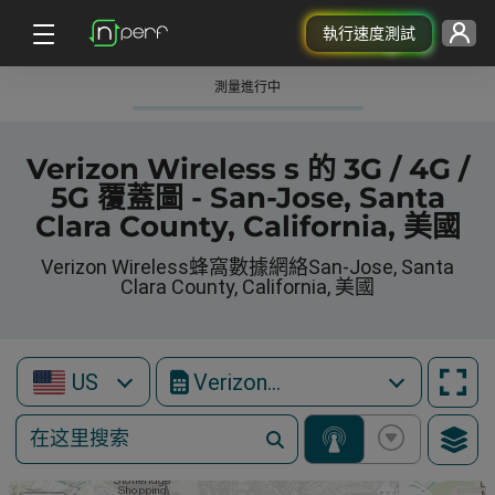
執行速度測試
測量進行中
Verizon Wireless s 的 3G / 4G /
5G 覆蓋圖 - San-Jose, Santa
Clara County, California, 美國
Verizon Wireless蜂窩數據網絡San-Jose, Santa
Clara County, California, 美國
US
Verizon Wireless