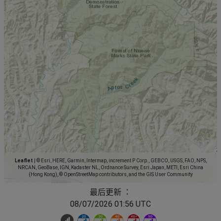
Leaflet
|
© Esri, HERE, Garmin, Intermap, increment P Corp., GEBCO, USGS, FAO, NPS,
NRCAN, GeoBase, IGN, Kadaster NL, Ordnance Survey, Esri Japan, METI, Esri China
(Hong Kong), © OpenStreetMap contributors, and the GIS User Community
最后更新 ：
08/07/2026 01:56 UTC