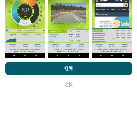
是直接在現場在真實條件下進行的測試。如果您也想參
與其中，只需將nPerf應用程序下載到智能手機上即可。
數據越多，地圖將越全面！
所有測試結果都顯示在地圖
上。在計算發布績效之前，將應用過濾規則。
瀏覽nPerf.com，即表示您同意我們的
隱私和Cookies使用政策
以及
打開
如何進行更新？
我們的nPerf測試
最終用戶許可協議
。
之後
機器人每小時會自動更新網絡覆蓋圖。速度圖每15分鐘
好
更新一次
。數據顯示兩年。兩年後，每月一次從地圖中
刪除最舊的數據。