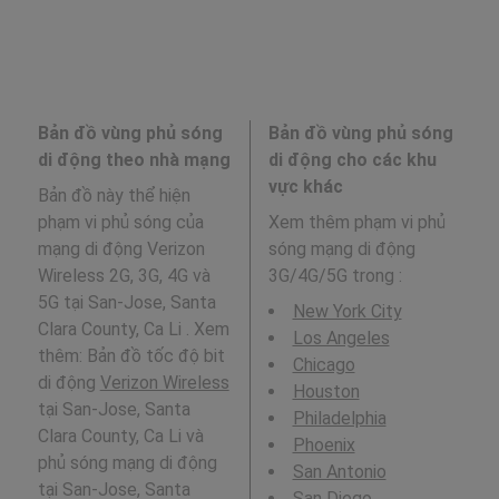
Bản đồ vùng phủ sóng
Bản đồ vùng phủ sóng
di động theo nhà mạng
di động cho các khu
vực khác
Bản đồ này thể hiện
phạm vi phủ sóng của
Xem thêm phạm vi phủ
mạng di động Verizon
sóng mạng di động
Wireless 2G, 3G, 4G và
3G/4G/5G trong
:
5G tại San-Jose, Santa
New York City
Clara County, Ca Li . Xem
Los Angeles
thêm: Bản đồ tốc độ bit
Chicago
di động
Verizon Wireless
Houston
tại San-Jose, Santa
Philadelphia
Clara County, Ca Li và
Phoenix
phủ sóng mạng di động
San Antonio
tại San-Jose, Santa
San Diego