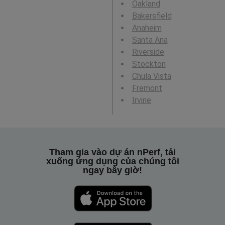
Oakland
Bakersfield
Anaheim
Santa Ana
Riverside
Stockton
Chula Vista
Fremont
Irvine
Tham gia vào dự án nPerf, tải
xuống ứng dụng của chúng tôi
ngay bây giờ!