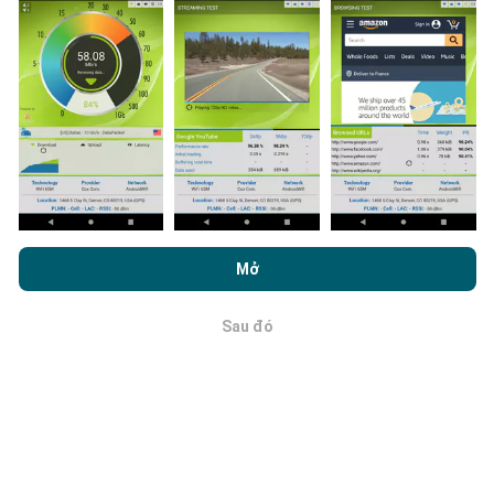
nPerf trên điện thoại thông minh của bạn.
Càng có
nhiều dữ liệu, bản đồ sẽ càng toàn diện!
Cập nhật được thực hiện như thế nào?
Bằng cách duyệt nPerf.com, bạn đồng ý với
Chính sách sử dụng
Bản đồ phủ sóng mạng được bot tự động cập nhật
quyền riêng tư và cookie
cũng như thử nghiệm nPerf của chúng
Mở
mỗi giờ. Bản đồ tốc độ được
cập nhật cứ sau 15 phút
.
tôi
Thỏa thuận cấp phép người dùng cuối
.
Dữ liệu được hiển thị trong hai năm. Sau hai năm, dữ
liệu cũ nhất sẽ bị xóa khỏi bản đồ mỗi tháng một lần.
Sau đó
OK
Làm thế nào đáng tin cậy và chính xác