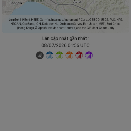
Leaflet
|
© Esri, HERE, Garmin, Intermap, increment P Corp., GEBCO, USGS, FAO, NPS,
NRCAN, GeoBase, IGN, Kadaster NL, Ordnance Survey, Esri Japan, METI, Esri China
(Hong Kong), © OpenStreetMap contributors, and the GIS User Community
Lần cập nhật gần nhất :
08/07/2026 01:56 UTC