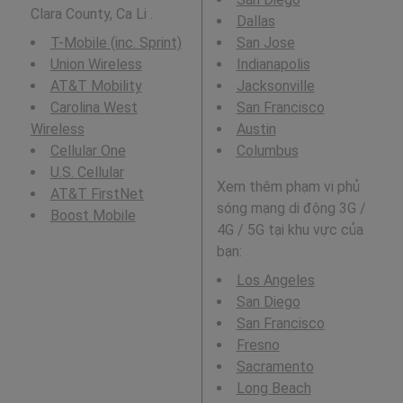
Clara County, Ca Li .
Dallas
T-Mobile (inc. Sprint)
San Jose
Union Wireless
Indianapolis
AT&T Mobility
Jacksonville
Carolina West
San Francisco
Wireless
Austin
Cellular One
Columbus
U.S. Cellular
Xem thêm phạm vi phủ
AT&T FirstNet
sóng mạng di động 3G /
Boost Mobile
4G / 5G tại khu vực của
bạn:
Los Angeles
San Diego
San Francisco
Fresno
Sacramento
Long Beach