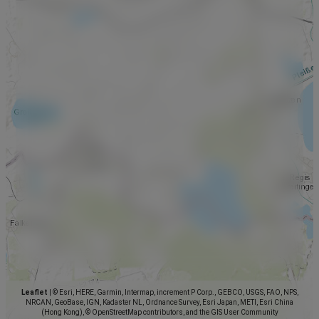
Leaflet
|
© Esri, HERE, Garmin, Intermap, increment P Corp., GEBCO, USGS, FAO, NPS,
NRCAN, GeoBase, IGN, Kadaster NL, Ordnance Survey, Esri Japan, METI, Esri China
(Hong Kong), © OpenStreetMap contributors, and the GIS User Community