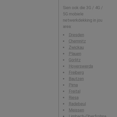
Sien ook die 3G / 4G /
5G mobiele
netwerkdekking in jou
area:
Dresden
Chemnitz
Zwickau
Plauen
Görlitz
Hoyerswerda
Freiberg
Bautzen
Pirna
Freital
Riesa
Radebeul
Meissen
Limbach-Oberfrohna