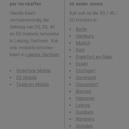
per verskaffer
vir ander sones
Hierdie kaart
Kyk ook na die 3G / 4G /
verteenwoordig die
5G bitrates in
:
dekking van 2G, 3G, 4G
Berlin
en 5G mobiele netwerke
Hamburg
in Leipzig, Sachsen . Kyk
Munich
ook: mobiele bitrates-
Köln
kaart in
Leipzig, Sachsen
Frankfurt am Main
.
Essen
Vodafone Mobile
Stuttgart
O2 Mobile
Dortmund
Telekom Mobile
Düsseldorf
Bremen
Hannover
Leipzig
Duisburg
Nürnberg
Dresden