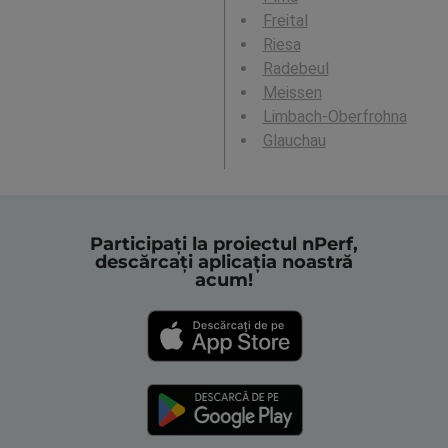
Freital
Riesa
Radebeul
Meissen
Limbach-Oberfrohna
Glauchau
Participați la proiectul nPerf,
descărcați aplicația noastră
acum!