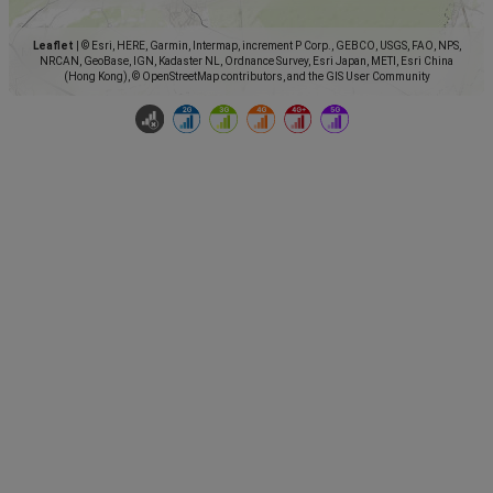
Leaflet
|
© Esri, HERE, Garmin, Intermap, increment P Corp., GEBCO, USGS, FAO, NPS,
NRCAN, GeoBase, IGN, Kadaster NL, Ordnance Survey, Esri Japan, METI, Esri China
(Hong Kong), © OpenStreetMap contributors, and the GIS User Community