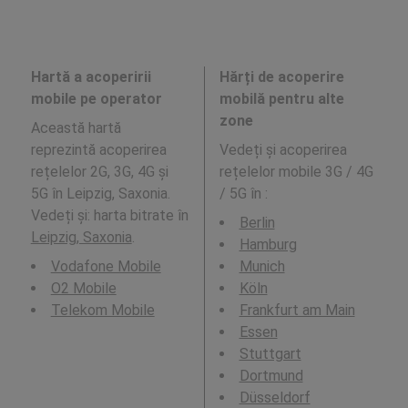
Hartă a acoperirii
Hărți de acoperire
mobile pe operator
mobilă pentru alte
zone
Această hartă
reprezintă acoperirea
Vedeți și acoperirea
rețelelor 2G, 3G, 4G și
rețelelor mobile 3G / 4G
5G în Leipzig, Saxonia.
/ 5G în
:
Vedeți și: harta bitrate în
Berlin
Leipzig, Saxonia
.
Hamburg
Vodafone Mobile
Munich
O2 Mobile
Köln
Telekom Mobile
Frankfurt am Main
Essen
Stuttgart
Dortmund
Düsseldorf