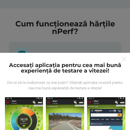
Cum funcționează hărțile
nPerf?
Accesați aplicația pentru cea mai bună
experiență de testare a vitezei!
De unde provin datele?
De ce să te mulțumești cu mai puțin? Obțineți aplicația noastră pentru
Datele sunt colectate din testele efectuate de
cea mai bună experiență de testare a vitezei!
utilizatorii aplicației nPerf. Acestea sunt teste
efectuate în condiții reale, direct pe teren. Dacă doriți
să vă implicați, tot ce trebuie să faceți este să
descărcați aplicația nPerf pe smartphone.
Cu cât
există mai multe date, cu atât hărțile vor fi mai
cuprinzătoare!