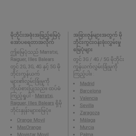
မိုဘိုင်းအဖုံးအဖြည့်မြေပုံ
အခြားဇုန်များအတွက် မို
အော်ပရေတာအလိုက်
ဘိုင်းကွင်းဝန်းဖုံးလွှမ်းမှု
မြေပုံများ
ဤမြေပုံသည် Marratxi,
Raiguer, Illes Balears
တွင် 3G / 4G / 5G မိုဘိုင်း
တွင် 2G, 3G, 4G နှင့် 5G မို
ကွန်ယက်လွှမ်းခြုံမှုကို
ဘိုင်းကွန်ယက်
ကြည့်ပါ။ :
များ၏လွှမ်းခြုံမှုကို
Madrid
ကိုယ်စားပြုသည်။ ထပ်မံ
Barcelona
ကြည့်ရှုပါ -
Marratxi,
Valencia
Raiguer, Illes Balears
ရှိမို
Sevilla
ဘိုင်းနှုန်းများမြေပုံ။
Zaragoza
Orange Movil
Málaga
MasOrange
Murcia
Movistar Movil
Palma