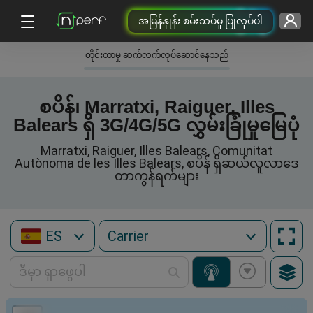
အမြန်နှုန်း စမ်းသပ်မှု ပြုလုပ်ပါ
တိုင်းတာမှု ဆက်လက်လုပ်ဆောင်နေသည်
စပိန်၊ Marratxi, Raiguer, Illes
Balears ရှိ 3G/4G/5G လွှမ်းခြုံမှုမြေပုံ
Marratxi, Raiguer, Illes Balears, Comunitat
Autònoma de les Illes Balears, စပိန် ရှိဆယ်လူလာဒေ
တာကွန်ရက်များ
ES