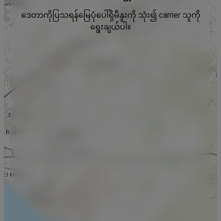
ဒေတာကိုပြသရန်မြေပုံပေါ်ရှိမီနူးကို သုံး၍ carrier သူကို
ရွေးချယ်ပါ။