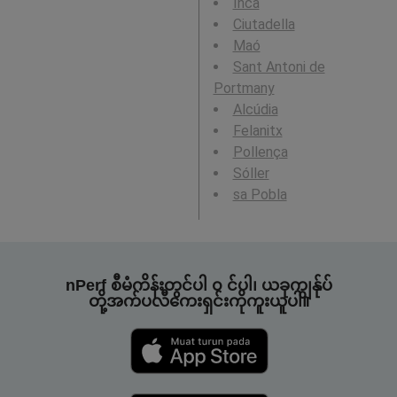
Inca
Ciutadella
Maó
Sant Antoni de
Portmany
Alcúdia
Felanitx
Pollença
Sóller
sa Pobla
nPerf စီမံကိန်းတွင်ပါ ၀ င်ပါ၊ ယခုကျွန်ုပ်
တို့အက်ပလီကေးရှင်းကိုကူးယူပါ။