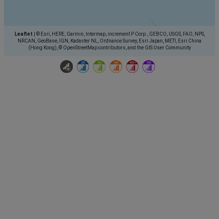
Leaflet
|
© Esri, HERE, Garmin, Intermap, increment P Corp., GEBCO, USGS, FAO, NPS,
NRCAN, GeoBase, IGN, Kadaster NL, Ordnance Survey, Esri Japan, METI, Esri China
(Hong Kong), © OpenStreetMap contributors, and the GIS User Community