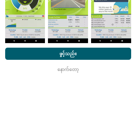
သည်။
ဒေတာများများလေမြေပုံများပြည့်စုံလေလေ
ဖြစ်သည်။
nPerf.com ကိုကြည့်ခြင်းအားဖြင့်ကျွန်ုပ်တို့၏
သီးသန့် နှင့် Cookies
အသုံးပြုမှုမူဝါဒ နှင့်ကျွန်ုပ်တို့၏ nPerf စမ်းသပ်မှု
us
သုံးစွဲသူလိုင်စင်
ဖွင့်သည်။
မွမ်းမံမှုများကိုဘယ်လိုလုပ်ထားသလဲ။
သဘောတူညီချက်
။
နောက်တော့
ကွန်ယက်လွှမ်းခြုံမြေပုံသည်နာရီတိုင်း bot မှ
ရလား
အလိုအလျောက် update လုပ်သည်။ အမြန်မြေပုံများကို
၁၅
မိနစ်တိုင်းတွင် update လုပ်သည်။
ဒေတာကိုနှစ်နှစ်ပြသ
နေသည်။ ၂ နှစ်အကြာတွင်သက်တမ်းအရင့်ဆုံး
အချက်အလက်များကိုမြေပုံများမှတစ်လတစ်ကြိမ်
ဖယ်ရှားသည်။