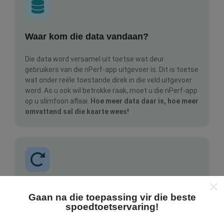
Waar kom die data vandaan?
Die data word versamel uit toetse wat deur
gebruikers van die nPerf-app uitgevoer is. Dit is toetse
wat onder reële toestande direk in die veld uitgevoer
word. As u ook wil betrokke raak, moet u die nPerf-app
op u slimfoon aflaai.
Hoe meer data daar is, hoe meer
omvattend sal die kaarte wees!
Hoe word opdaterings gemaak?
Gaan na die toepassing vir die beste
spoedtoetservaring!
Netwerkdekkingkaarte word elke uur outomaties deur
'n bot bygewerk. Spoedkaarte word
elke 15 minute