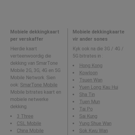
Mobiele dekkingkaart
Mobiele dekkingkaarte
per verskaffer
vir ander sones
Hierdie kaart
Kyk ook na die 3G / 4G /
verteenwoordig die
5G bitrates in
:
dekking van SmarTone
Hong Kong
Mobile 2G, 3G, 4G en 5G
Kowloon
Mobile Network. Sien
Tsuen Wan
ook:
SmarTone Mobile
Yuen Long Kau Hui
Mobile bitrates kaart en
Sha Tin
mobiele netwerke
Tuen Mun
dekking.
Tai Po
3 Three
Sai Kung
CSL Mobile
Yung Shue Wan
China Mobile
Sok Kwu Wan