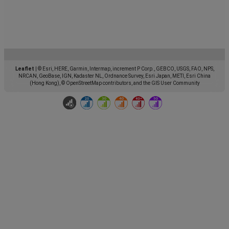
Leaflet
|
© Esri, HERE, Garmin, Intermap, increment P Corp., GEBCO, USGS, FAO, NPS,
NRCAN, GeoBase, IGN, Kadaster NL, Ordnance Survey, Esri Japan, METI, Esri China
(Hong Kong), © OpenStreetMap contributors, and the GIS User Community