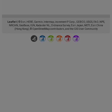
Leaflet
|
© Esri, HERE, Garmin, Intermap, increment P Corp., GEBCO, USGS, FAO, NPS,
NRCAN, GeoBase, IGN, Kadaster NL, Ordnance Survey, Esri Japan, METI, Esri China
(Hong Kong), © OpenStreetMap contributors, and the GIS User Community