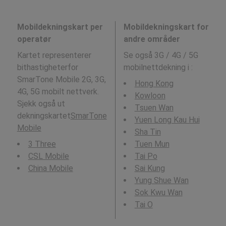
Mobildekningskart per
Mobildekningskart for
operatør
andre områder
Kartet representerer
Se også 3G / 4G / 5G
bithastigheterfor
mobilnettdekning i
:
SmarTone Mobile 2G, 3G,
Hong Kong
4G, 5G mobilt nettverk.
Kowloon
Sjekk også ut
Tsuen Wan
dekningskartet
SmarTone
Yuen Long Kau Hui
Mobile
Sha Tin
3 Three
Tuen Mun
CSL Mobile
Tai Po
China Mobile
Sai Kung
Yung Shue Wan
Sok Kwu Wan
Tai O