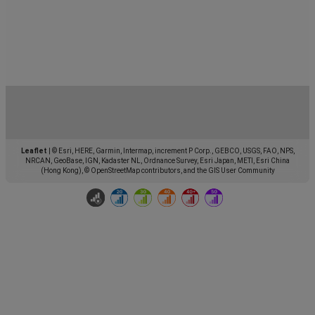
Leaflet
|
© Esri, HERE, Garmin, Intermap, increment P Corp., GEBCO, USGS, FAO, NPS,
NRCAN, GeoBase, IGN, Kadaster NL, Ordnance Survey, Esri Japan, METI, Esri China
(Hong Kong), © OpenStreetMap contributors, and the GIS User Community