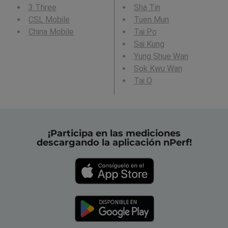
3 Three
Sha Tin
CSL Mobile
Tuen Mun
China Mobile
Tai Po
Sai Kung
Yung Shue Wan
Sok Kwu Wan
Tai O
¡Participa en las mediciones
descargando la aplicación nPerf!