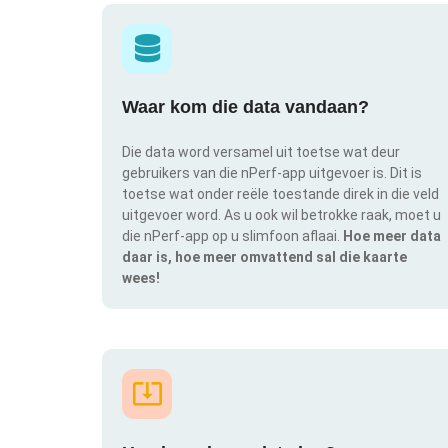
Waar kom die data vandaan?
Die data word versamel uit toetse wat deur
gebruikers van die nPerf-app uitgevoer is. Dit is
toetse wat onder reële toestande direk in die veld
uitgevoer word. As u ook wil betrokke raak, moet u
die nPerf-app op u slimfoon aflaai.
Hoe meer data
daar is, hoe meer omvattend sal die kaarte
wees!