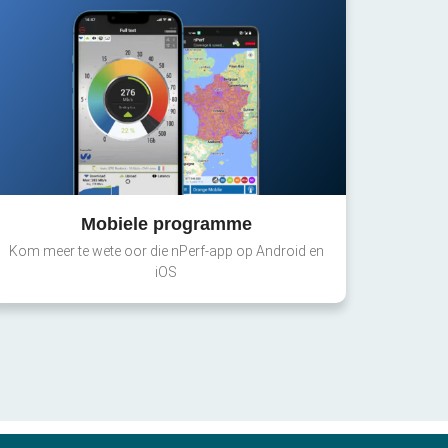
Mobiele programme
Kom meer te wete oor die nPerf-app op Android en
iOS