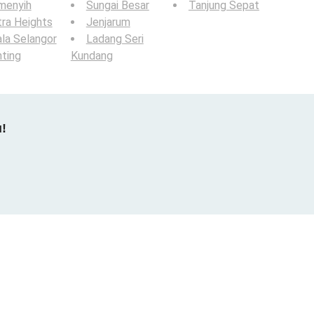
menyih
Sungai Besar
Tanjung Sepat
ra Heights
Jenjarum
la Selangor
Ladang Seri
ting
Kundang
u!