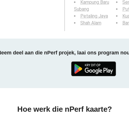
Kampung Baru
Se
Subang
Put
Petaling Jaya
Kua
Shah Alam
Ban
eem deel aan die nPerf projek, laai ons program no
Hoe werk die nPerf kaarte?