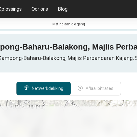
Oplossings
Oor ons
Blog
Meting aan die gang
mpong-Baharu-Balakong, Majlis Perba
 Kampong-Baharu-Balakong, Majlis Perbandaran Kajang, Se
Netwerkdekking
Aflaai bitrates