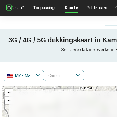
Toepassings
Kaarte
Publikasies
3G / 4G / 5G dekkingskaart in Ka
Sellulêre datanetwerke in
MY
- Malaysia
+
−