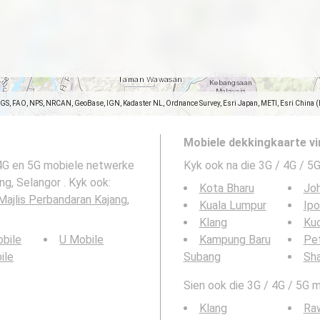
SGS, FAO, NPS, NRCAN, GeoBase, IGN, Kadaster NL, Ordnance Survey, Esri Japan, METI, Esri China 
Mobiele dekkingkaarte vi
 4G en 5G mobiele netwerke
Kyk ook na die 3G / 4G / 5G
g, Selangor . Kyk ook:
Kota Bharu
Joh
ajlis Perbandaran Kajang,
Kuala Lumpur
Ipo
Klang
Ku
bile
U Mobile
Kampung Baru
Pet
ile
Subang
Sh
Sien ook die 3G / 4G / 5G m
Klang
Ra