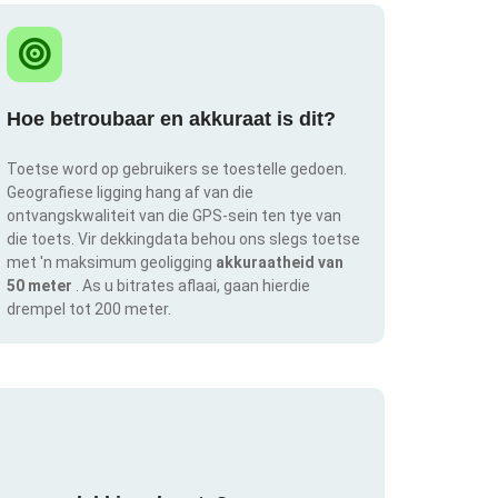
Hoe betroubaar en akkuraat is dit?
Toetse word op gebruikers se toestelle gedoen.
Geografiese ligging hang af van die
ontvangskwaliteit van die GPS-sein ten tye van
die toets. Vir dekkingdata behou ons slegs toetse
met 'n maksimum geoligging
akkuraatheid van
50 meter
. As u bitrates aflaai, gaan hierdie
drempel tot 200 meter.