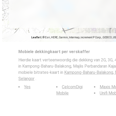
Leaflet
|
© Esri, HERE, Garmin, Intermap, increment P Corp., GEBCO, U
Mobiele dekkingkaart per verskaffer
Hierdie kaart verteenwoordig die dekking van 2G, 3G,
in Kampong-Baharu-Balakong, Majlis Perbandaran Kajan
mobiele bitrates-kaart in
Kampong-Baharu-Balakong, M
Selangor
.
Yes
CelcomDigi
Maxis Mo
Mobile
Unifi Mob