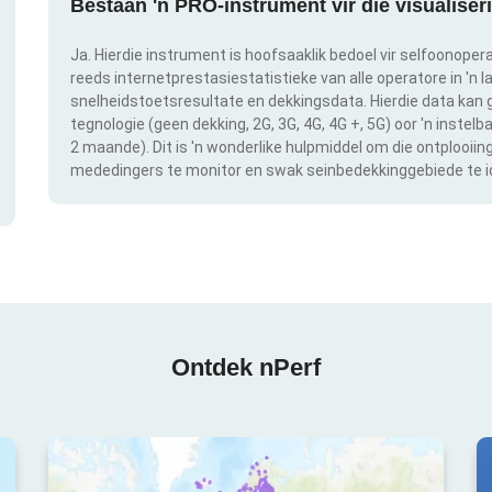
Bestaan 'n PRO-instrument vir die visualise
Ja. Hierdie instrument is hoofsaaklik bedoel vir selfoonopera
reeds internetprestasiestatistieke van alle operatore in 'n l
snelheidstoetsresultate en dekkingsdata. Hierdie data kan g
tegnologie (geen dekking, 2G, 3G, 4G, 4G +, 5G) oor 'n instel
2 maande). Dit is 'n wonderlike hulpmiddel om die ontplooii
mededingers te monitor en swak seinbedekkinggebiede te id
Ontdek nPerf