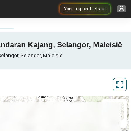
Voer 'n spoedtoets uit
ndaran Kajang, Selangor, Maleisië
langor, Selangor, Maleisië
ArcGIS