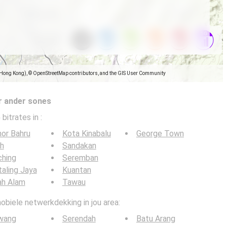
(Hong Kong), © OpenStreetMap contributors, and the GIS User Community
r ander sones
 bitrates in
:
or Bahru
Kota Kinabalu
George Town
h
Sandakan
ching
Seremban
aling Jaya
Kuantan
ah Alam
Tawau
obiele netwerkdekking in jou area:
wang
Serendah
Batu Arang