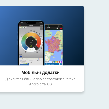
Мобільні додатки
Дізнайтеся більше про застосунок nPerf на
Android та iOS