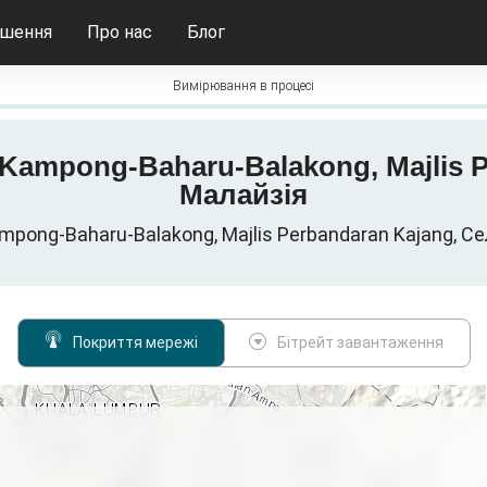
ішення
Про нас
Блог
Вимірювання в процесі
у Kampong-Baharu-Balakong, Majlis 
Малайзія
mpong-Baharu-Balakong, Majlis Perbandaran Kajang, Се
Покриття мережі
Бітрейт завантаження