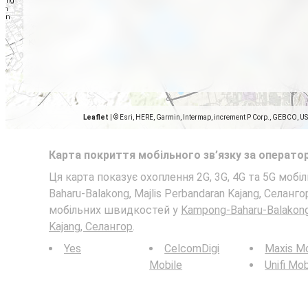
Leaflet
|
© Esri, HERE, Garmin, Intermap, increment P Corp., GEBCO, U
Карта покриття мобільного зв’язку за операто
Ця карта показує охоплення 2G, 3G, 4G та 5G мобі
Baharu-Balakong, Majlis Perbandaran Kajang, Селанг
мобільних швидкостей у
Kampong-Baharu-Balakong,
Kajang, Селангор
.
Yes
CelcomDigi
Maxis Mo
Mobile
Unifi Mob