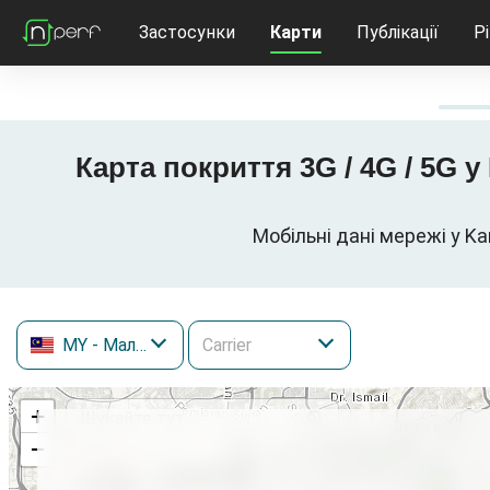
Застосунки
Карти
Публікації
Р
Карта покриття 3G / 4G / 5G 
Мобільні дані мережі у Ka
MY
- Малайзія
+
−