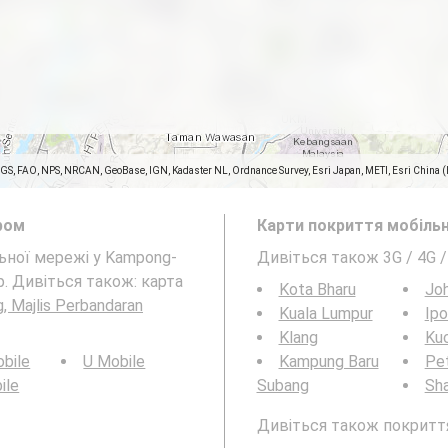
SGS, FAO, NPS, NRCAN, GeoBase, IGN, Kadaster NL, Ordnance Survey, Esri Japan, METI, Esri China 
ром
Карти покриття мобільн
льної мережі у Kampong-
Дивіться також 3G / 4G 
ор. Дивіться також: карта
Kota Bharu
Joh
 Majlis Perbandaran
Kuala Lumpur
Ipo
Klang
Ku
bile
U Mobile
Kampung Baru
Pet
ile
Subang
Sh
Дивіться також покриття 