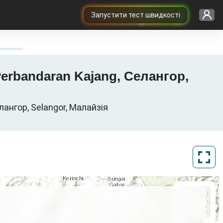
Запустити тест швидкості
Perbandaran Kajang, Селангор,
лангор, Selangor, Малайзія
ArcGIS