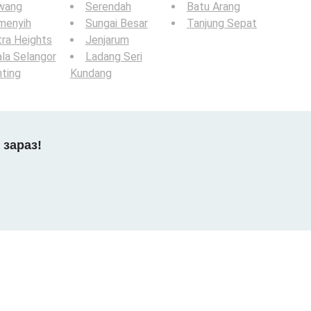
wang
Serendah
Batu Arang
menyih
Sungai Besar
Tanjung Sepat
ra Heights
Jenjarum
la Selangor
Ladang Seri
ting
Kundang
 зараз!