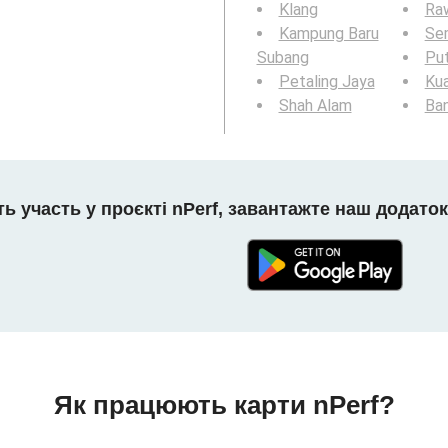
Klang
Ra
Kampung Baru
Se
Subang
Put
Petaling Jaya
Kua
Shah Alam
Ban
ть участь у проєкті nPerf, завантажте наш додаток
Як працюють карти nPerf?