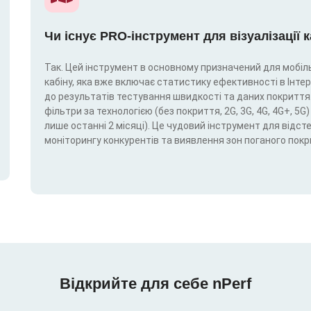
Чи існує PRO-інструмент для візуалізації 
Так. Цей інструмент в основному призначений для мобіль
кабіну, яка вже включає статистику ефективності в Інтерн
до результатів тестування швидкості та даних покриття.
фільтри за технологією (без покриття, 2G, 3G, 4G, 4G+, 
лише останні 2 місяці). Це чудовий інструмент для відс
моніторингу конкурентів та виявлення зон поганого покр
Відкрийте для себе nPerf