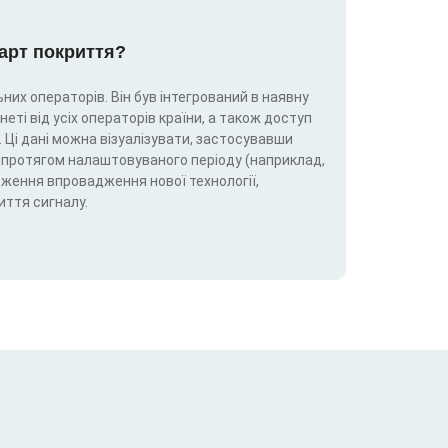
карт покриття?
них операторів. Він був інтегрований в наявну
еті від усіх операторів країни, а також доступ
 Ці дані можна візуалізувати, застосувавши
5G) протягом налаштовуваного періоду (наприклад,
теження впровадження нової технології,
иття сигналу.