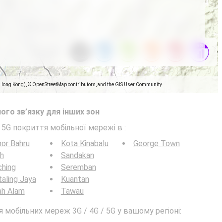
(Hong Kong), © OpenStreetMap contributors, and the GIS User Community
ого зв’язку для інших зон
/ 5G покриття мобільної мережі в
:
or Bahru
Kota Kinabalu
George Town
h
Sandakan
ching
Seremban
aling Jaya
Kuantan
ah Alam
Tawau
мобільних мереж 3G / 4G / 5G у вашому регіоні: