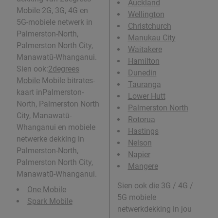
Auckland
Mobile 2G, 3G, 4G en
Wellington
5G-mobiele netwerk in
Christchurch
Palmerston-North,
Manukau City
Palmerston North City,
Waitakere
Manawatū-Whanganui.
Hamilton
Sien ook:
2degrees
Dunedin
Mobile
Mobile bitrates-
Tauranga
kaart inPalmerston-
Lower Hutt
North, Palmerston North
Palmerston North
City, Manawatū-
Rotorua
Whanganui en mobiele
Hastings
netwerke dekking in
Nelson
Palmerston-North,
Napier
Palmerston North City,
Mangere
Manawatū-Whanganui.
Sien ook die 3G / 4G /
One Mobile
5G mobiele
Spark Mobile
netwerkdekking in jou