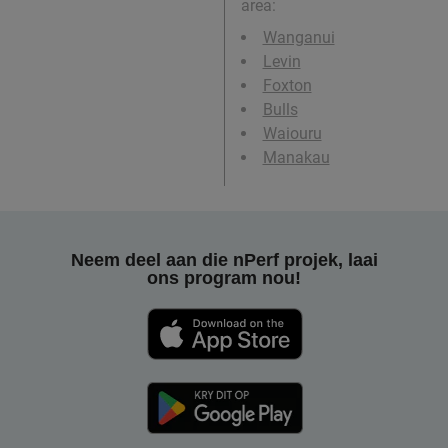
area:
Wanganui
Levin
Foxton
Bulls
Waiouru
Manakau
Neem deel aan die nPerf projek, laai
ons program nou!