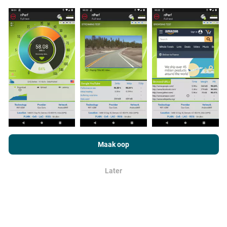
Hoe word opdaterings gemaak?
Netwerkdekkingkaarte word elke uur outomaties deur 'n
bot bygewerk. Spoedkaarte word
elke 15 minute
opgedateer
. Data word vir twee jaar vertoon. Na twee
jaar word die oudste data een keer per maand van die
kaarte verwyder.
As u op nPerf.com blaai, stem u in tot ons
beleid en
privaatheidsgebruik
, asook ons nPerf-toets
Lisensieooreenkoms
Maak oop
vir eindgebruikers
.
Later
OK
Hoe betroubaar en akkuraat is dit?
Toetse word op gebruikers se toestelle gedoen.
Geografiese ligging hang af van die ontvangskwaliteit