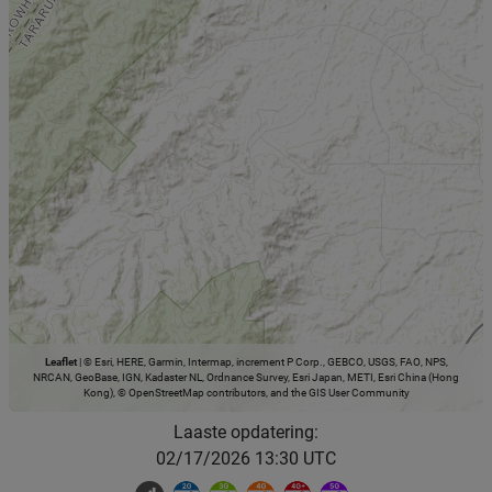
Leaflet
|
© Esri, HERE, Garmin, Intermap, increment P Corp., GEBCO, USGS, FAO, NPS,
NRCAN, GeoBase, IGN, Kadaster NL, Ordnance Survey, Esri Japan, METI, Esri China (Hong
Kong), © OpenStreetMap contributors, and the GIS User Community
Laaste opdatering:
02/17/2026 13:30 UTC