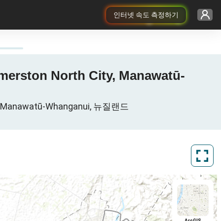
인터넷 속도 측정하기
erston North City, Manawatū-
y, Manawatū-Whanganui, 뉴질랜드
ArcGIS