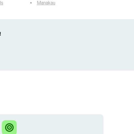
ls
Manakau
!