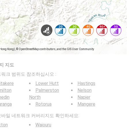
(Hong Kong), © OpenStreetMap contributors, and the GIS User Community
지 지도
일 네트워크 범위도 참조하십시오 :
itakere
Lower Hutt
Hastings
milton
Palmerston
Nelson
nedin
North
Napier
uranga
Rotorua
Mangere
 5G 모바일 네트워크 커버리지도 확인하세요:
xton
Waiouru