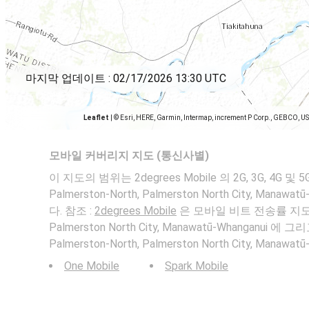
마지막 업데이트 :
02/17/2026 13:30 UTC
Leaflet
|
© Esri, HERE, Garmin, Intermap, increment P Corp., GEBCO, U
모바일 커버리지 지도 (통신사별)
이 지도의 범위는 2degrees Mobile 의 2G, 3G, 4G
Palmerston-North, Palmerston North City, Mana
다. 참조 :
2degrees Mobile
은 모바일 비트 전송률 지도 Pal
Palmerston North City, Manawatū-Whanganu
Palmerston-North, Palmerston North City, Manaw
One Mobile
Spark Mobile