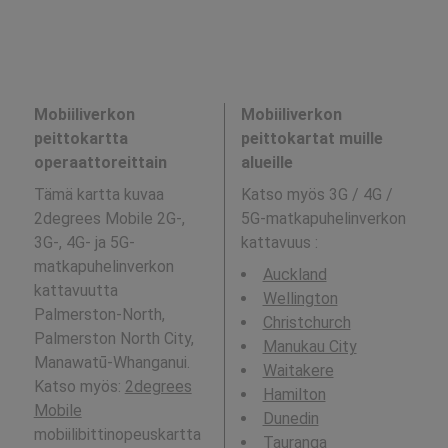
Mobiiliverkon
Mobiiliverkon
peittokartta
peittokartat muille
operaattoreittain
alueille
Tämä kartta kuvaa
Katso myös 3G / 4G /
2degrees Mobile 2G-,
5G-matkapuhelinverkon
3G-, 4G- ja 5G-
kattavuus
:
matkapuhelinverkon
Auckland
kattavuutta
Wellington
Palmerston-North,
Christchurch
Palmerston North City,
Manukau City
Manawatū-Whanganui.
Waitakere
Katso myös:
2degrees
Hamilton
Mobile
Dunedin
mobiilibittinopeuskartta
Tauranga