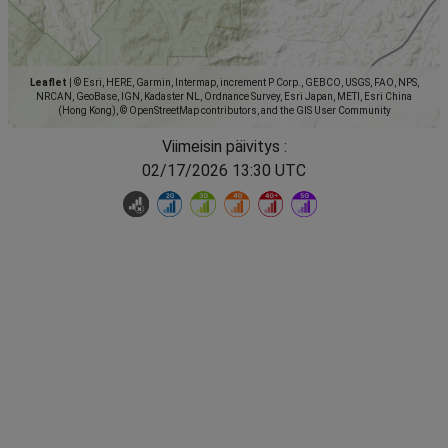
Leaflet
|
© Esri, HERE, Garmin, Intermap, increment P Corp., GEBCO, USGS, FAO, NPS,
NRCAN, GeoBase, IGN, Kadaster NL, Ordnance Survey, Esri Japan, METI, Esri China
(Hong Kong), © OpenStreetMap contributors, and the GIS User Community
Viimeisin päivitys :
02/17/2026 13:30 UTC