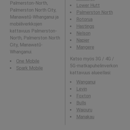
Palmerston-North,
Lower Hutt
Palmerston North City,
Palmerston North
Manawatū-Whanganui ja
Rotorua
mobiiliverkkojen
Hastings
kattavuus Palmerston-
Nelson
North, Palmerston North
Napier
City, Manawatū-
Mangere
Whanganui.
Katso myös 3G / 4G /
One Mobile
5G-matkapuhelinverkon
Spark Mobile
kattavuus alueellasi:
Wanganui
Levin
Foxton
Bulls
Waiouru
Manakau