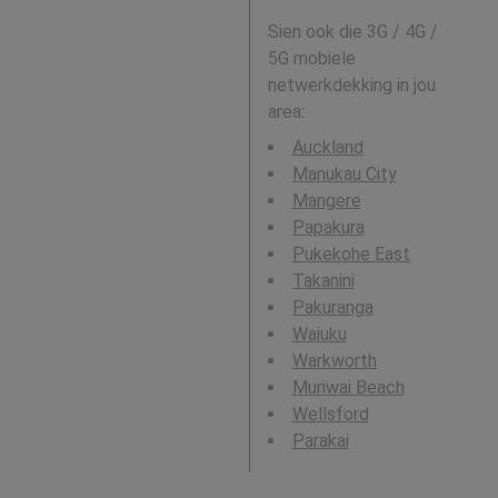
Sien ook die 3G / 4G /
5G mobiele
netwerkdekking in jou
area:
Auckland
Manukau City
Mangere
Papakura
Pukekohe East
Takanini
Pakuranga
Waiuku
Warkworth
Muriwai Beach
Wellsford
Parakai