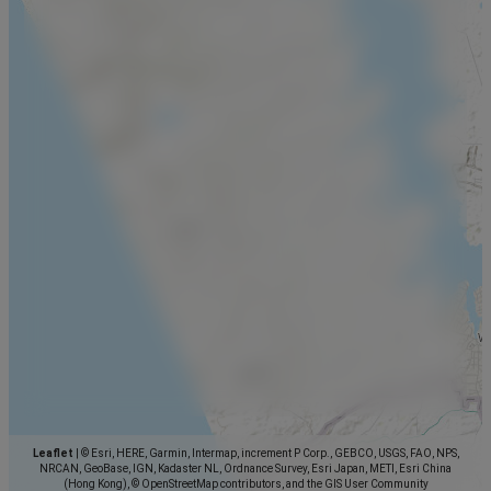
Leaflet
|
© Esri, HERE, Garmin, Intermap, increment P Corp., GEBCO, USGS, FAO, NPS,
NRCAN, GeoBase, IGN, Kadaster NL, Ordnance Survey, Esri Japan, METI, Esri China
(Hong Kong), © OpenStreetMap contributors, and the GIS User Community