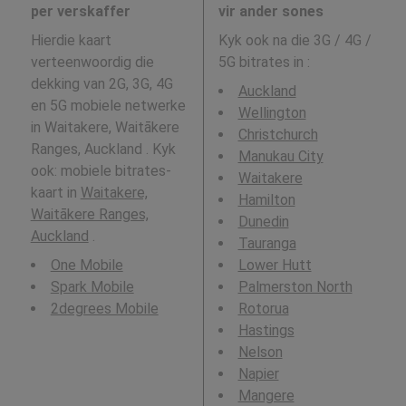
per verskaffer
vir ander sones
Hierdie kaart
Kyk ook na die 3G / 4G /
verteenwoordig die
5G bitrates in
:
dekking van 2G, 3G, 4G
Auckland
en 5G mobiele netwerke
Wellington
in Waitakere, Waitākere
Christchurch
Ranges, Auckland . Kyk
Manukau City
ook: mobiele bitrates-
Waitakere
kaart in
Waitakere,
Hamilton
Waitākere Ranges,
Dunedin
Auckland
.
Tauranga
One Mobile
Lower Hutt
Spark Mobile
Palmerston North
2degrees Mobile
Rotorua
Hastings
Nelson
Napier
Mangere