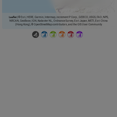
Leaflet
|
© Esri, HERE, Garmin, Intermap, increment P Corp., GEBCO, USGS, FAO, NPS,
NRCAN, GeoBase, IGN, Kadaster NL, Ordnance Survey, Esri Japan, METI, Esri China
(Hong Kong), © OpenStreetMap contributors, and the GIS User Community