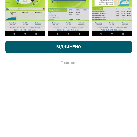
Як робляться оновлення?
Карти покриття мережі автоматично оновлюються
ботом щогодини. Карти швидкості оновлюються
Переглядаючи nPerf.com, ви даєте згоду на нашу
Політику
кожні 15 хвилин
. Дані показуються протягом двох
конфіденційності та використання файлів cookie
, а також на
ВІДЧИНЕНО
років. Через два роки найдавніші дані знімаються з
наш тест nPerf
Ліцензійний договір кінцевого користувача
.
карт раз на місяць.
Пізніше
Гаразд
Наскільки це надійно і точно?
Тести проводяться на пристроях користувачів.
Точність геолокації залежить від якості прийому
сигналу GPS на момент випробування. Для даних