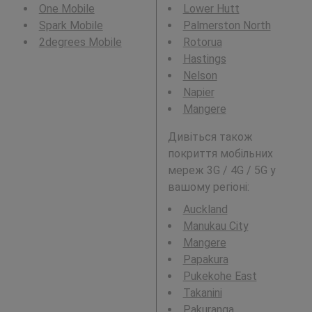
One Mobile
Lower Hutt
Spark Mobile
Palmerston North
2degrees Mobile
Rotorua
Hastings
Nelson
Napier
Mangere
Дивіться також
покриття мобільних
мереж 3G / 4G / 5G у
вашому регіоні:
Auckland
Manukau City
Mangere
Papakura
Pukekohe East
Takanini
Pakuranga