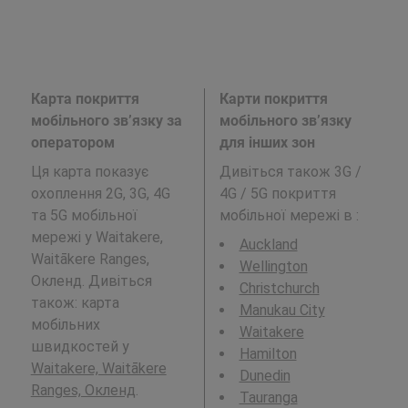
Карта покриття
Карти покриття
мобільного зв’язку за
мобільного зв’язку
оператором
для інших зон
Ця карта показує
Дивіться також 3G /
охоплення 2G, 3G, 4G
4G / 5G покриття
та 5G мобільної
мобільної мережі в
:
мережі у Waitakere,
Auckland
Waitākere Ranges,
Wellington
Окленд. Дивіться
Christchurch
також: карта
Manukau City
мобільних
Waitakere
швидкостей у
Hamilton
Waitakere, Waitākere
Dunedin
Ranges, Окленд
.
Tauranga