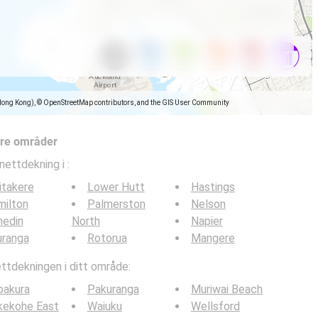
Hong Kong), © OpenStreetMap contributors, and the GIS User Community
dre områder
nettdekning i
:
itakere
Lower Hutt
Hastings
milton
Palmerston
Nelson
nedin
North
Napier
uranga
Rotorua
Mangere
tdekningen i ditt område:
pakura
Pakuranga
Muriwai Beach
kekohe East
Waiuku
Wellsford