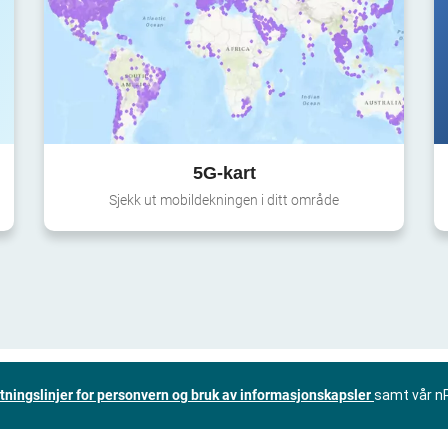
5G-kart
Sjekk ut mobildekningen i ditt område
tningslinjer for personvern og bruk av informasjonskapsler
samt vår n