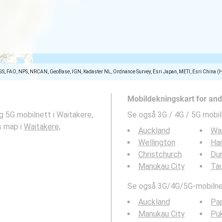
GS, FAO, NPS, NRCAN, GeoBase, IGN, Kadaster NL, Ordnance Survey, Esri Japan, METI, Esri China (
Mobildekningskart for an
g 5G mobilnett i Waitakere,
Se også 3G / 4G / 5G mobil
s map i
Waitakere,
Auckland
Wa
Wellington
Ha
Christchurch
Du
Manukau City
Ta
Se også 3G/4G/5G-mobilnet
Auckland
Pa
Manukau City
Pu