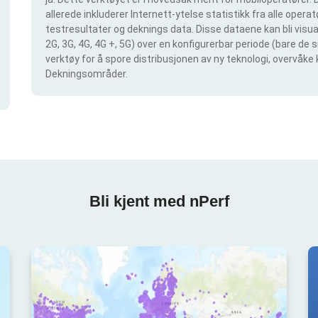
allerede inkluderer Internett-ytelse statistikk fra alle operatø
testresultater og deknings data. Disse dataene kan bli visual
2G, 3G, 4G, 4G +, 5G) over en konfigurerbar periode (bare de 
verktøy for å spore distribusjonen av ny teknologi, overvåke 
Dekningsområder.
Bli kjent med nPerf