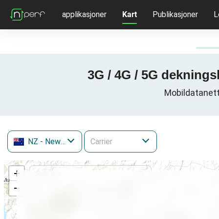
applikasjoner
Kart
Publikasjoner
L
3G / 4G / 5G deknings
Mobildatanett
NZ
- New Zealand
+
−