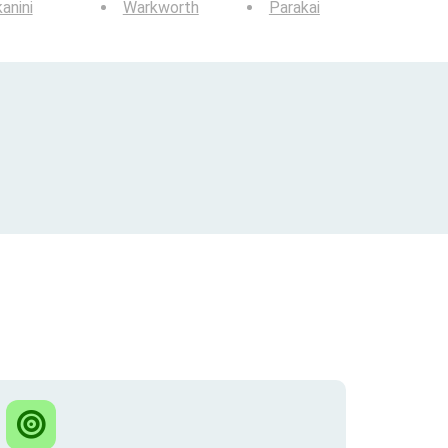
anini
Warkworth
Parakai