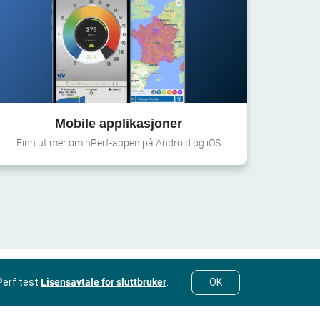
Mobile applikasjoner
Finn ut mer om nPerf-appen på Android og iOS
Perf test
Lisensavtale for sluttbruker
.
OK