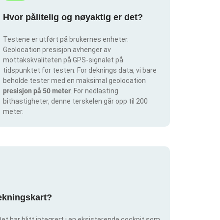
Hvor pålitelig og nøyaktig er det?
Testene er utført på brukernes enheter.
Geolocation presisjon avhenger av
mottakskvaliteten på GPS-signalet på
tidspunktet for testen. For deknings data, vi bare
beholde tester med en maksimal geolocation
presisjon på 50 meter
. For nedlasting
bithastigheter, denne terskelen går opp til 200
meter.
dekningskart?
et har blitt integrert i en eksisterende cockpit som