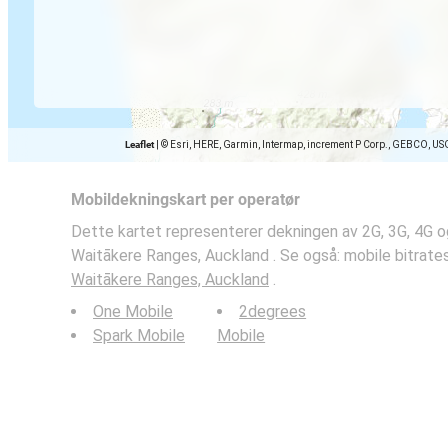
Leaflet
|
© Esri, HERE, Garmin, Intermap, increment P Corp., GEBCO, US
Mobildekningskart per operatør
Dette kartet representerer dekningen av 2G, 3G, 4G o
Waitākere Ranges, Auckland . Se også: mobile bitrate
Waitākere Ranges, Auckland
.
One Mobile
2degrees
Spark Mobile
Mobile