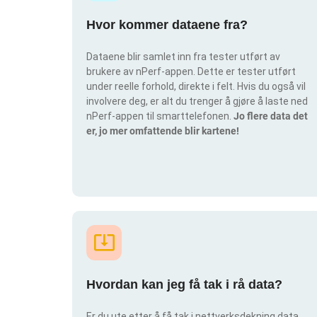
Hvor kommer dataene fra?
Dataene blir samlet inn fra tester utført av
brukere av nPerf-appen. Dette er tester utført
under reelle forhold, direkte i felt. Hvis du også vil
involvere deg, er alt du trenger å gjøre å laste ned
nPerf-appen til smarttelefonen.
Jo flere data det
er, jo mer omfattende blir kartene!
Hvordan kan jeg få tak i rå data?
Er du ute etter å få tak i nettverksdekning data