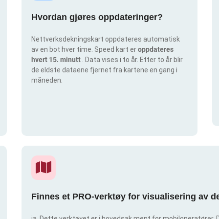
Hvordan gjøres oppdateringer?
Nettverksdekningskart oppdateres automatisk
av en bot hver time. Speed kart er
oppdateres
hvert 15. minutt
. Data vises i to år. Etter to år blir
de eldste dataene fjernet fra kartene en gang i
måneden.
Finnes et PRO-verktøy for visualisering av 
ja. Dette verktøyet er i hovedsak ment for mobiloperatører. D