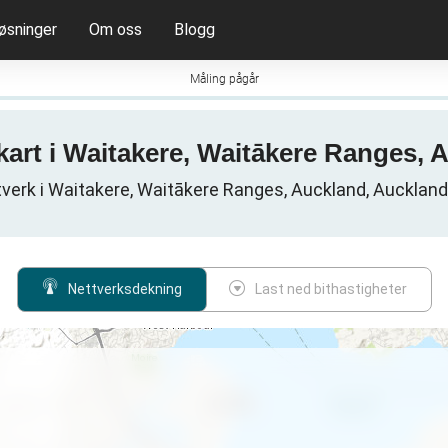
øsninger
Om oss
Blogg
Måling pågår
kart i Waitakere, Waitākere Ranges,
verk i Waitakere, Waitākere Ranges, Auckland, Aucklan
Nettverksdekning
Last ned bithastigheter