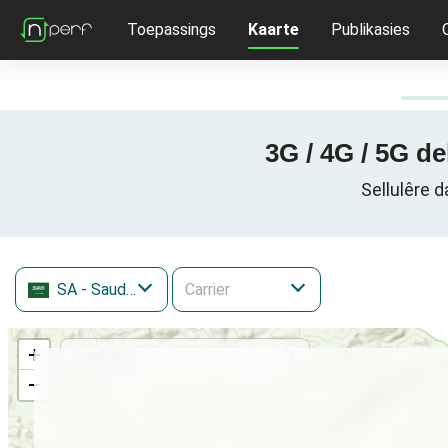
Toepassings
Kaarte
Publikasies
SA
- Saudi Arabia
+
−