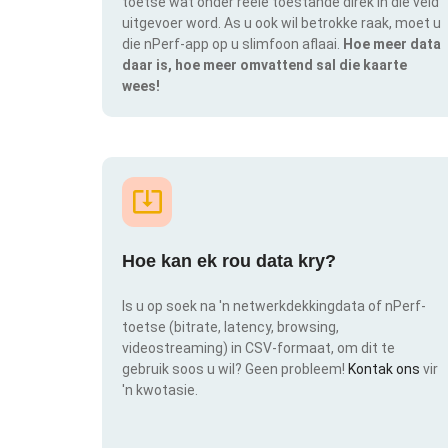
toetse wat onder reële toestande direk in die veld
uitgevoer word. As u ook wil betrokke raak, moet u
die nPerf-app op u slimfoon aflaai.
Hoe meer data
daar is, hoe meer omvattend sal die kaarte
wees!
Hoe kan ek rou data kry?
Is u op soek na 'n netwerkdekkingdata of nPerf-
toetse (bitrate, latency, browsing,
videostreaming) in CSV-formaat, om dit te
gebruik soos u wil? Geen probleem!
Kontak ons
vir
'n kwotasie.