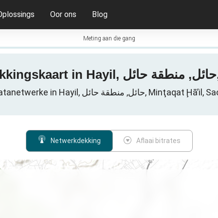
Oplossings
Oor ons
Blog
Meting aan die gang
3
Sellulêre datanetwerke in Hayil, حائل, منطقة حائل,
Netwerkdekking
Aflaai bitrates