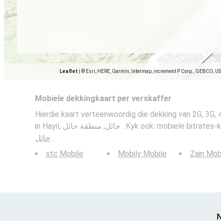
Leaflet
|
© Esri, HERE, Garmin, Intermap, increment P Corp., GEBCO, U
Mobiele dekkingkaart per verskaffer
Hierdie kaart verteenwoordig die dekking van 2G, 3G,
in Hayil, حائل, منطقة حائل . Kyk ook: mobiele bitra
حائل
.
stc Mobile
Mobily Mobile
Zain Mob
N