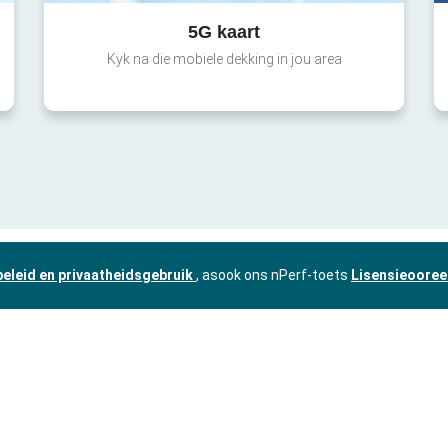
5G kaart
Kyk na die mobiele dekking in jou area
beleid en privaatheidsgebruik
, asook ons nPerf-toets
Lisensieooree