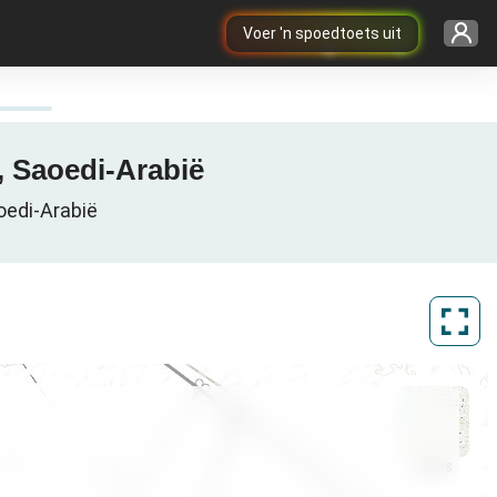
Voer 'n spoedtoets uit
G / 4G / 5G dekkingskaart in Hayil, حائل, منطقة حائل, Saoedi-Arabië
 Minţaqat Ḩā’il, Saoedi-Arabië
ArcGIS