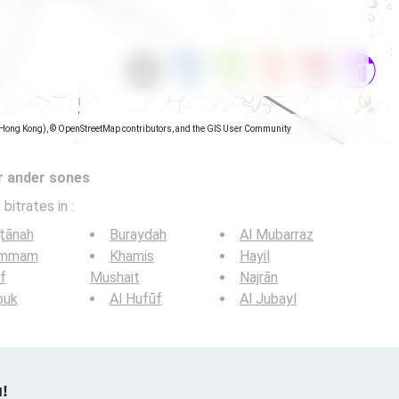
(Hong Kong), © OpenStreetMap contributors, and the GIS User Community
r ander sones
 bitrates in
:
ţānah
Buraydah
Al Mubarraz
mmam
Khamis
Hayil
if
Mushait
Najrān
buk
Al Hufūf
Al Jubayl
u!