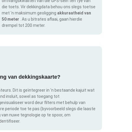
ontvangskwaliteit van die GPS-sein ten tye van
die toets. Vir dekkingdata behou ons slegs toetse
met 'n maksimum geoligging
akkuraatheid van
50 meter
. As u bitrates aflaai, gaan hierdie
drempel tot 200 meter.
ring van dekkingskaarte?
teurs. Dit is geïntegreer in 'n bestaande kajuit wat
and insluit, sowel as toegang tot
evisualiseer word deur filters met behulp van
bare periode toe te pas (byvoorbeeld slegs die laaste
ng van nuwe tegnologie op te spoor, om
entifiseer.