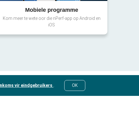
Mobiele programme
Kom meer te wete oor die nPerf-app op Android en
iOS
nkoms vir eindgebruikers
.
OK