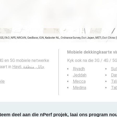
SGS, FAO, NPS, NRCAN, GeoBase, IGN, Kadaster NL, Ordnance Survey, Esri Japan, METI, Esri China 
Mobiele dekkingkaarte vi
 4G en 5G mobiele netwerke
Kyk ook na die 3G / 4G / 5G
Hayil, حائل, منطقة
tes-kaart in
Riyadh
Sul
Jeddah
Da
ile
Mecca
Ta’
Medina
Ta
eem deel aan die nPerf projek, laai ons program no