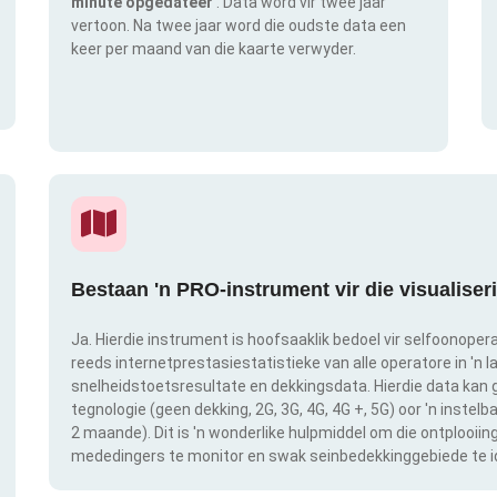
minute opgedateer
. Data word vir twee jaar
vertoon. Na twee jaar word die oudste data een
keer per maand van die kaarte verwyder.
Bestaan 'n PRO-instrument vir die visualise
Ja. Hierdie instrument is hoofsaaklik bedoel vir selfoonopera
reeds internetprestasiestatistieke van alle operatore in 'n l
snelheidstoetsresultate en dekkingsdata. Hierdie data kan g
tegnologie (geen dekking, 2G, 3G, 4G, 4G +, 5G) oor 'n instel
2 maande). Dit is 'n wonderlike hulpmiddel om die ontplooii
mededingers te monitor en swak seinbedekkinggebiede te id