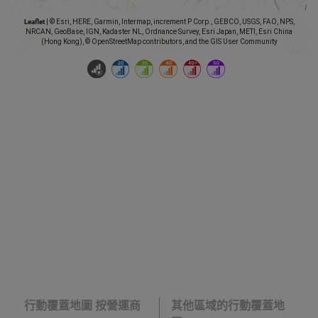
Leaflet
|
© Esri, HERE, Garmin, Intermap, increment P Corp., GEBCO, USGS, FAO, NPS,
NRCAN, GeoBase, IGN, Kadaster NL, Ordnance Survey, Esri Japan, METI, Esri China
(Hong Kong), © OpenStreetMap contributors, and the GIS User Community
行動覆蓋地圖 按營運商
其他區域的行動覆蓋地