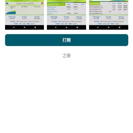
它的可靠性和準確性如何？
瀏覽nPerf.com，即表示您同意我們的
隱私和Cookies使用政策
以及
打開
我們的nPerf測試
最終用戶許可協議
。
測試在用戶的設備上進行。地理位置精度取決於測試時
之後
GPS信號的接收質量。對於覆蓋率數據，我們僅保留最
好
大地理位置
精度為50米
。對於下載比特率，此閾值上限
為200米。
如何獲得原始數據？
您是否想以CSV格式掌握網絡覆蓋範圍數據或nPerf測試