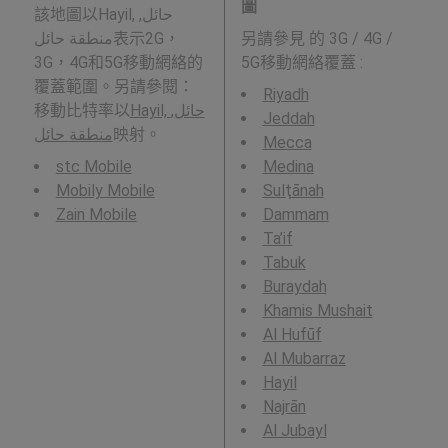
圖
該地圖以Hayil, حائل,
منطقة حائل表示2G，
另請參見
的 3G / 4G /
3G，4G和5G移動網絡的
5G移動網絡覆蓋 :
覆蓋範圍。另請參閱：
Riyadh
移動比特率以
Hayil, حائل,
Jeddah
منطقة حائل
映射。
Mecca
stc Mobile
Medina
Mobily Mobile
Sulţānah
Zain Mobile
Dammam
Ta’if
Tabuk
Buraydah
Khamis Mushait
Al Hufūf
Al Mubarraz
Hayil
Najrān
Al Jubayl