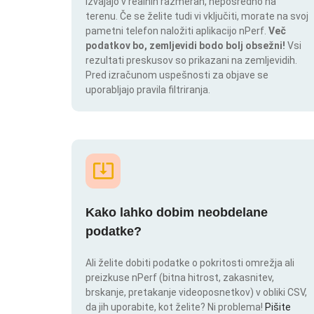
izvajajo v realnih razmerah, neposredno na
terenu. Če se želite tudi vi vključiti, morate na svoj
pametni telefon naložiti aplikacijo nPerf.
Več
podatkov bo, zemljevidi bodo bolj obsežni!
Vsi
rezultati preskusov so prikazani na zemljevidih.
Pred izračunom uspešnosti za objave se
uporabljajo pravila filtriranja.
Kako lahko dobim neobdelane
podatke?
Ali želite dobiti podatke o pokritosti omrežja ali
preizkuse nPerf (bitna hitrost, zakasnitev,
brskanje, pretakanje videoposnetkov) v obliki CSV,
da jih uporabite, kot želite? Ni problema!
Pišite