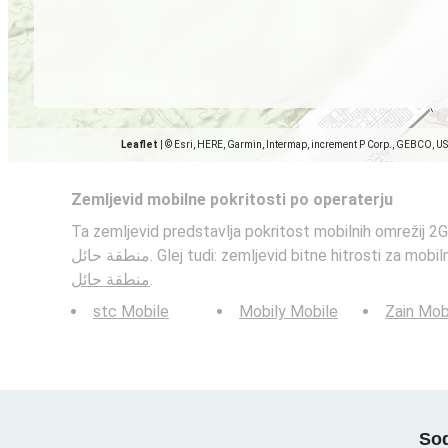
Leaflet
|
© Esri, HERE, Garmin, Intermap, increment P Corp., GEBCO, U
Zemljevid mobilne pokritosti po operaterju
Ta zemljevid predstavlja pokritost mobilnih omrežij 2G, 3G,
منطقة حائل. Glej tudi: zemljevid bitne hitrosti za m
منطقة حائل
.
stc Mobile
Mobily Mobile
Zain Mob
Sod