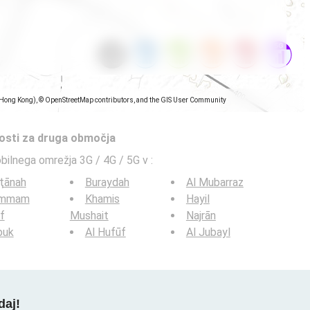
(Hong Kong), © OpenStreetMap contributors, and the GIS User Community
tosti za druga območja
obilnega omrežja 3G / 4G / 5G v
:
ţānah
Buraydah
Al Mubarraz
mmam
Khamis
Hayil
if
Mushait
Najrān
buk
Al Hufūf
Al Jubayl
daj!