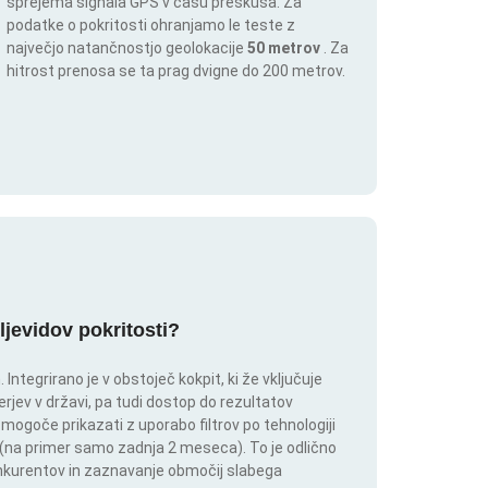
sprejema signala GPS v času preskusa. Za
podatke o pokritosti ohranjamo le teste z
največjo natančnostjo geolokacije
50 metrov
. Za
hitrost prenosa se ta prag dvigne do 200 metrov.
ljevidov pokritosti?
ntegrirano je v obstoječ kokpit, ki že vključuje
rjev v državi, pa tudi dostop do rezultatov
 mogoče prikazati z uporabo filtrov po tehnologiji
ju (na primer samo zadnja 2 meseca). To je odlično
onkurentov in zaznavanje območij slabega