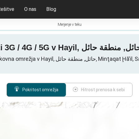
ešitve
O nas
Blog
Merjenje v teku
Mobilna podatkovna omrežja v Hayil, منطقة حائل
Pokritost omrežja
Hitrost prenosa k sebi