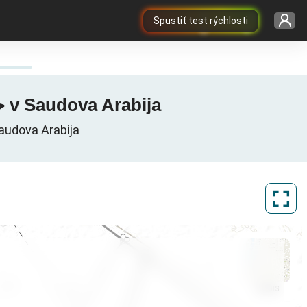
Spustiť test rýchlosti
Zemljevid pokritosti 3G / 4G / 5G v Hayil, حائل, منطقة حائل v Saudova Arabija
حائل, , Minţaqat Ḩā’il, Saudova Arabija
ArcGIS