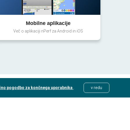
Mobilne aplikacije
Več o aplikaciji nPerf za Android in iOS
čno pogodbo za končnega uporabnika
.
v redu