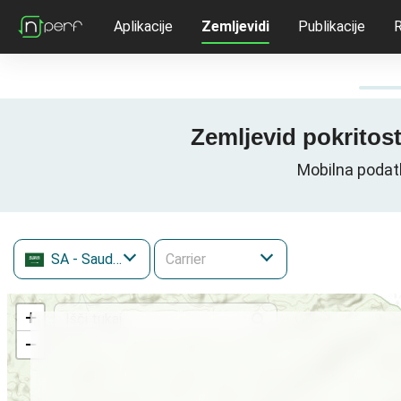
Aplikacije
Zemljevidi
Publikacije
R
SA
- Saudova Arabija
+
−