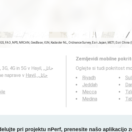
SGS, FAO, NPS, NRCAN, GeoBase, IGN, Kadaster NL, Ordnance Survey, Esri Japan, METI, Esri China 
Zemljevidi mobilne pokri
 4G in 5G v Hayil, حائل,
Oglejte si tudi pokritost m
Hayil, حائل,
obilne naprave v
Riyadh
Sul
Jeddah
Da
ile
Mecca
Ta’
Medina
Ta
elujte pri projektu nPerf, prenesite našo aplikacijo z