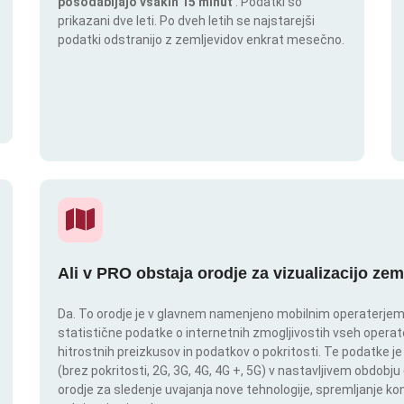
posodabljajo vsakih 15 minut
. Podatki so
prikazani dve leti. Po dveh letih se najstarejši
podatki odstranijo z zemljevidov enkrat mesečno.
Ali v PRO obstaja orodje za vizualizacijo zem
Da. To orodje je v glavnem namenjeno mobilnim operaterjem. I
statistične podatke o internetnih zmogljivostih vseh operate
hitrostnih preizkusov in podatkov o pokritosti. Te podatke je
(brez pokritosti, 2G, 3G, 4G, 4G +, 5G) v nastavljivem obdob
orodje za sledenje uvajanja nove tehnologije, spremljanje k