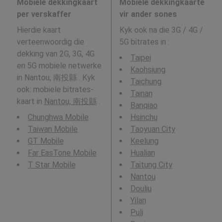
Mobiele dekkingkaart
Mobiele dekkingkaarte
per verskaffer
vir ander sones
Hierdie kaart
Kyk ook na die 3G / 4G /
verteenwoordig die
5G bitrates in
:
dekking van 2G, 3G, 4G
Taipei
en 5G mobiele netwerke
Kaohsiung
in Nantou, 南投縣 . Kyk
Taichung
ook: mobiele bitrates-
Tainan
kaart in
Nantou, 南投縣
.
Banqiao
Chunghwa Mobile
Hsinchu
Taiwan Mobile
Taoyuan City
GT Mobile
Keelung
Far EasTone Mobile
Hualian
T Star Mobile
Taitung City
Nantou
Douliu
Yilan
Puli