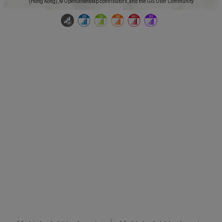
(Hong Kong), © OpenStreetMap contributors, and the GIS User Community