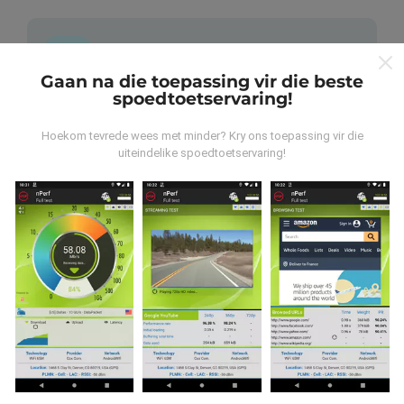
Gaan na die toepassing vir die beste
spoedtoetservaring!
Waar kom die data vandaan?
Hoekom tevrede wees met minder? Kry ons toepassing vir die
Die data word versamel uit toetse wat deur
uiteindelike spoedtoetservaring!
gebruikers van die nPerf-app uitgevoer is. Dit is toetse
wat onder reële toestande direk in die veld uitgevoer
word. As u ook wil betrokke raak, moet u die nPerf-app
op u slimfoon aflaai.
Hoe meer data daar is, hoe meer
omvattend sal die kaarte wees!
Hoe word opdaterings gemaak?
As u op nPerf.com blaai, stem u in tot ons
beleid en