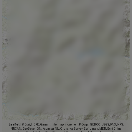
Leaflet
|
© Esri, HERE, Garmin, Intermap, increment P Corp., GEBCO, USGS, FAO, NPS,
NRCAN, GeoBase, IGN, Kadaster NL, Ordnance Survey, Esri Japan, METI, Esri China