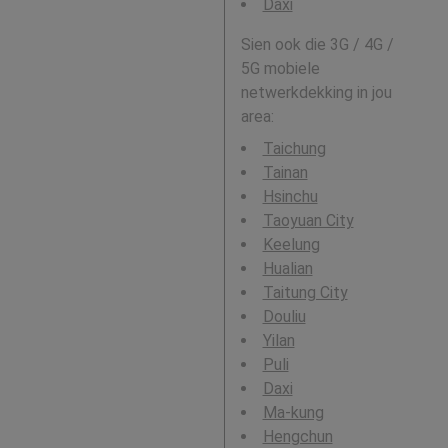
Daxi
Sien ook die 3G / 4G /
5G mobiele
netwerkdekking in jou
area:
Taichung
Tainan
Hsinchu
Taoyuan City
Keelung
Hualian
Taitung City
Douliu
Yilan
Puli
Daxi
Ma-kung
Hengchun