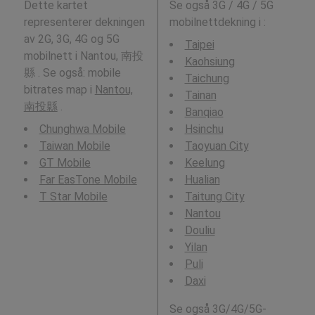
Dette kartet
Se også 3G / 4G / 5G
representerer dekningen
mobilnettdekning i
:
av 2G, 3G, 4G og 5G
Taipei
mobilnett i Nantou, 南投
Kaohsiung
縣 . Se også: mobile
Taichung
bitrates map i
Nantou,
Tainan
南投縣
.
Banqiao
Chunghwa Mobile
Hsinchu
Taiwan Mobile
Taoyuan City
GT Mobile
Keelung
Far EasTone Mobile
Hualian
T Star Mobile
Taitung City
Nantou
Douliu
Yilan
Puli
Daxi
Se også 3G/4G/5G-