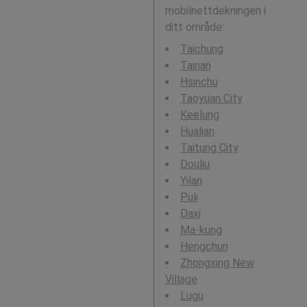
mobilnettdekningen i
ditt område:
Taichung
Tainan
Hsinchu
Taoyuan City
Keelung
Hualian
Taitung City
Douliu
Yilan
Puli
Daxi
Ma-kung
Hengchun
Zhongxing New
Village
Lugu