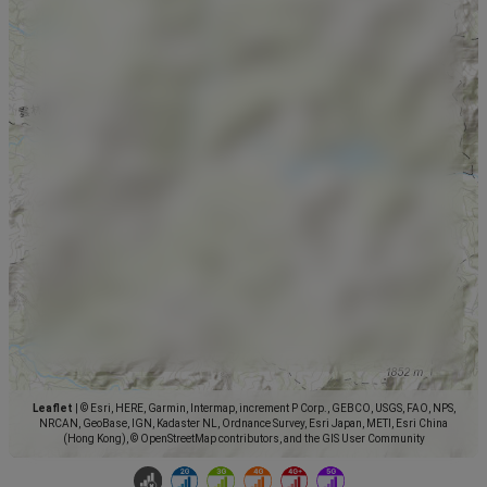
Leaflet
|
© Esri, HERE, Garmin, Intermap, increment P Corp., GEBCO, USGS, FAO, NPS,
NRCAN, GeoBase, IGN, Kadaster NL, Ordnance Survey, Esri Japan, METI, Esri China
(Hong Kong), © OpenStreetMap contributors, and the GIS User Community