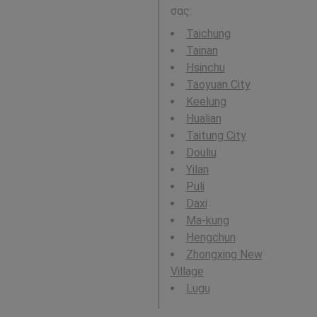
σας:
Taichung
Tainan
Hsinchu
Taoyuan City
Keelung
Hualian
Taitung City
Douliu
Yilan
Puli
Daxi
Ma-kung
Hengchun
Zhongxing New
Village
Lugu