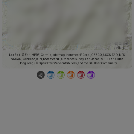
Leaflet
|
© Esri, HERE, Garmin, Intermap, increment P Corp., GEBCO, USGS, FAO, NPS,
NRCAN, GeoBase, IGN, Kadaster NL, Ordnance Survey, Esri Japan, METI, Esri China
(Hong Kong), © OpenStreetMap contributors, and the GIS User Community