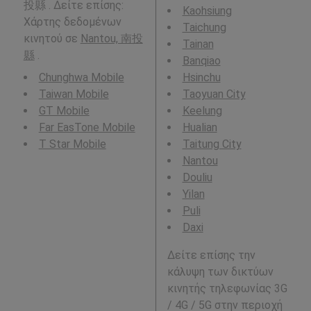
投縣 . Δείτε επίσης:
Kaohsiung
Χάρτης δεδομένων
Taichung
κινητού σε
Nantou, 南投
Tainan
縣
.
Banqiao
Chunghwa Mobile
Hsinchu
Taiwan Mobile
Taoyuan City
GT Mobile
Keelung
Far EasTone Mobile
Hualian
T Star Mobile
Taitung City
Nantou
Douliu
Yilan
Puli
Daxi
Δείτε επίσης την
κάλυψη των δικτύων
κινητής τηλεφωνίας 3G
/ 4G / 5G στην περιοχή