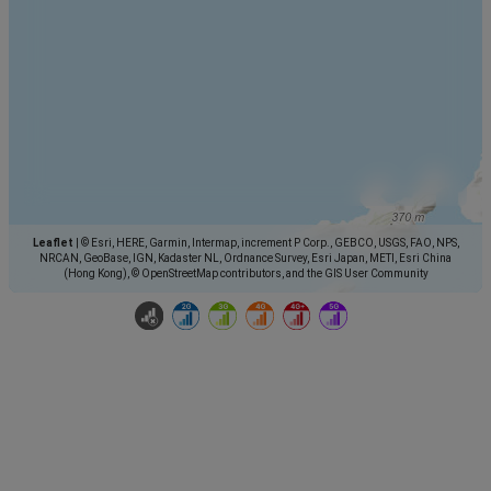
Leaflet
|
© Esri, HERE, Garmin, Intermap, increment P Corp., GEBCO, USGS, FAO, NPS,
NRCAN, GeoBase, IGN, Kadaster NL, Ordnance Survey, Esri Japan, METI, Esri China
(Hong Kong), © OpenStreetMap contributors, and the GIS User Community