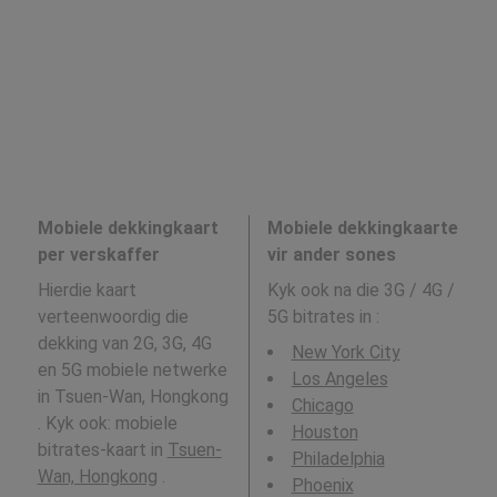
Mobiele dekkingkaart
Mobiele dekkingkaarte
per verskaffer
vir ander sones
Hierdie kaart
Kyk ook na die 3G / 4G /
verteenwoordig die
5G bitrates in
:
dekking van 2G, 3G, 4G
New York City
en 5G mobiele netwerke
Los Angeles
in Tsuen-Wan, Hongkong
Chicago
. Kyk ook: mobiele
Houston
bitrates-kaart in
Tsuen-
Philadelphia
Wan, Hongkong
.
Phoenix