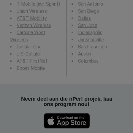
T-Mobile (inc. Sprint)
San Antonio
Union Wireless
San Diego
AT&T Mobility
Dallas
Verizon Wireless
San Jose
Carolina West
Indianapolis
Wireless
Jacksonville
Cellular One
San Francisco
U.S. Cellular
Austin
AT&T FirstNet
Columbus
Boost Mobile
Neem deel aan die nPerf projek, laai
ons program nou!