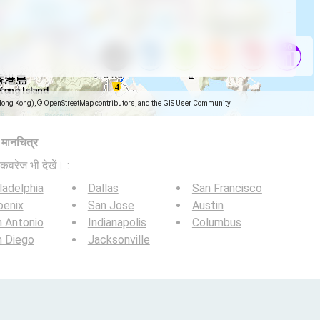
Hong Kong), © OpenStreetMap contributors, and the GIS User Community
ज मानचित्र
कवरेज भी देखें। :
ladelphia
Dallas
San Francisco
oenix
San Jose
Austin
 Antonio
Indianapolis
Columbus
n Diego
Jacksonville