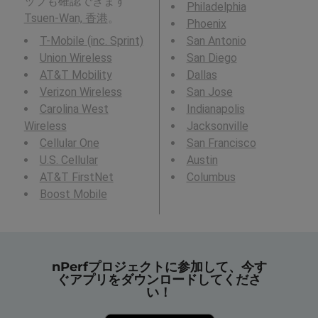
ップも確認できます
Philadelphia
Tsuen-Wan, 香港
。
Phoenix
T-Mobile (inc. Sprint)
San Antonio
Union Wireless
San Diego
AT&T Mobility
Dallas
Verizon Wireless
San Jose
Carolina West
Indianapolis
Wireless
Jacksonville
Cellular One
San Francisco
U.S. Cellular
Austin
AT&T FirstNet
Columbus
Boost Mobile
nPerfプロジェクトに参加して、今す
ぐアプリをダウンロードしてくださ
い！