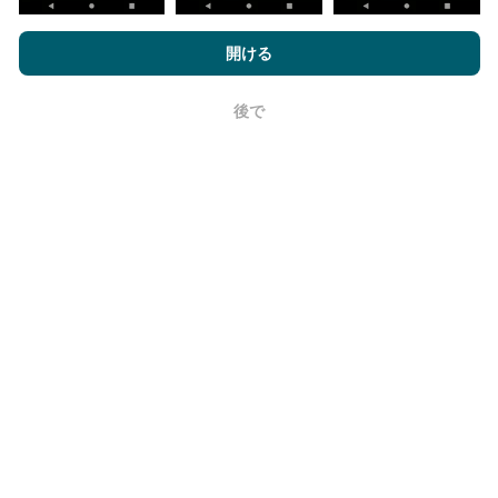
nPerf.comを閲覧することにより、お客様は
プライバシーおよびク
信頼性と正確さはどのくらいですか?
ッキーの使用ポリシー
およびnPerfテスト
エンドユーザーライセン
開ける
ス契約
同意します。
テストはユーザーのデバイスで実施されます。位置情
報の精度は、テスト時のGPS信号の受信品質に依存し
後で
OK
ます。カバレッジデータについては、最大ジオロケー
ション
精度50メートル
テストのみを保持します。ダウ
ンロードビットレートの場合、このしきい値は最大200
メートルになります。
生データを取得するにはどうすればよいで
すか？
ネットワーク カバレッジ データまたは nPerf テスト
(ビットレート、遅延、ブラウジング、ビデオ ストリー