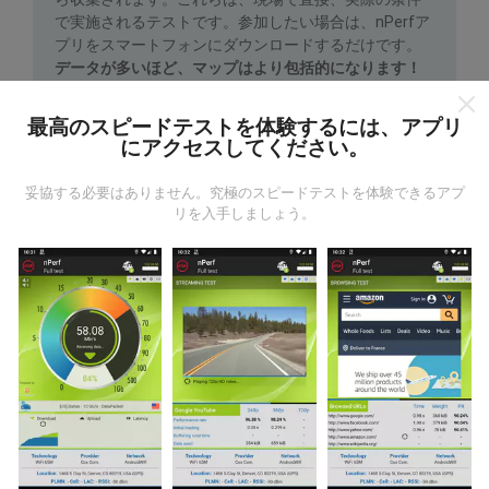
で実施されるテストです。参加したい場合は、nPerfア
プリをスマートフォンにダウンロードするだけです。
データが多いほど、マップはより包括的になります！
最高のスピードテストを体験するには、アプリ
にアクセスしてください。
妥協する必要はありません。究極のスピードテストを体験できるアプ
リを入手しましょう。
更新はどのように行われますか？
ネットワークカバレッジマップは、ボットによって1時
間ごとに自動的に更新されます。速度マップは
15分ご
とに更新
ます。データは2年間表示されます。 2年後、
最も古いデータが月に一度マップから削除されます。