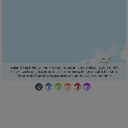
Leaflet
|
© Esri, HERE, Garmin, Intermap, increment P Corp., GEBCO, USGS, FAO, NPS,
NRCAN, GeoBase, IGN, Kadaster NL, Ordnance Survey, Esri Japan, METI, Esri China
(Hong Kong), © OpenStreetMap contributors, and the GIS User Community