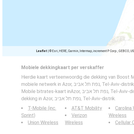
Leaflet
|
© Esri, HERE, Garmin, Intermap, increment P Corp., GEBCO, U
Mobiele dekkingkaart per verskaffer
Hierdie kaart verteenwoordig die dekking van Boost M
mobiele netwerk in Azor, נפת תל אביב, Te
Mobile bitrates-kaart inAzor, נפת תל אביב, Tel-Aviv-distrik en mobiele netwerke
dekking in Azor, נפת תל אביב, Tel-Aviv-distrik.
T-Mobile (inc.
AT&T Mobility
Carolina
Sprint)
Verizon
Wireless
Union Wireless
Wireless
Cellular