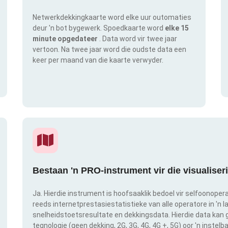
Netwerkdekkingkaarte word elke uur outomaties
deur 'n bot bygewerk. Spoedkaarte word
elke 15
minute opgedateer
. Data word vir twee jaar
vertoon. Na twee jaar word die oudste data een
keer per maand van die kaarte verwyder.
Bestaan 'n PRO-instrument vir die visualise
Ja. Hierdie instrument is hoofsaaklik bedoel vir selfoonopera
reeds internetprestasiestatistieke van alle operatore in 'n l
snelheidstoetsresultate en dekkingsdata. Hierdie data kan g
tegnologie (geen dekking, 2G, 3G, 4G, 4G +, 5G) oor 'n instel