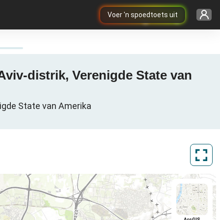
Voer 'n spoedtoets uit
נפת ת, Tel-Aviv-distrik, Verenigde State van Amerika
ArcGIS