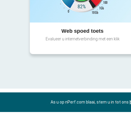
Web spoed toets
Evalueer u internetverbinding met een klik
As u op nPerf.com blaai, stem u in tot ons