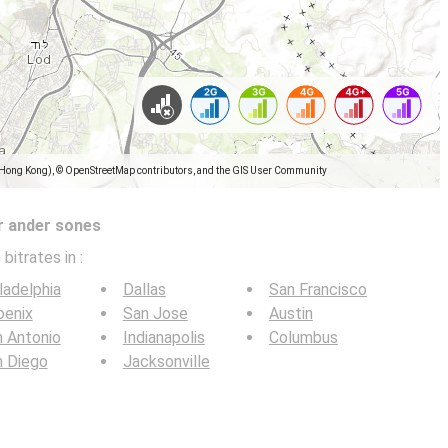
(Hong Kong), © OpenStreetMap contributors, and the GIS User Community
r ander sones
 bitrates in
:
ladelphia
Dallas
San Francisco
oenix
San Jose
Austin
 Antonio
Indianapolis
Columbus
n Diego
Jacksonville