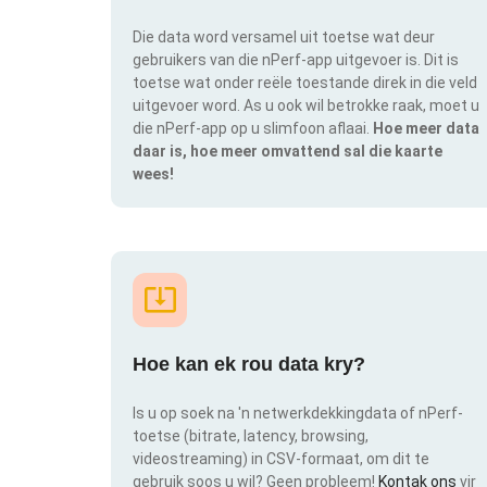
Die data word versamel uit toetse wat deur
gebruikers van die nPerf-app uitgevoer is. Dit is
toetse wat onder reële toestande direk in die veld
uitgevoer word. As u ook wil betrokke raak, moet u
die nPerf-app op u slimfoon aflaai.
Hoe meer data
daar is, hoe meer omvattend sal die kaarte
wees!
Hoe kan ek rou data kry?
Is u op soek na 'n netwerkdekkingdata of nPerf-
toetse (bitrate, latency, browsing,
videostreaming) in CSV-formaat, om dit te
gebruik soos u wil? Geen probleem!
Kontak ons
vir