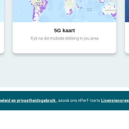
5G kaart
Kyk na die mobiele dekking in jou area
beleid en privaatheidsgebruik
, asook ons nPerf-toets
Lisensieooree