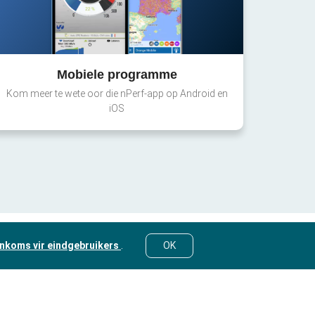
Mobiele programme
Kom meer te wete oor die nPerf-app op Android en
iOS
nkoms vir eindgebruikers
.
OK