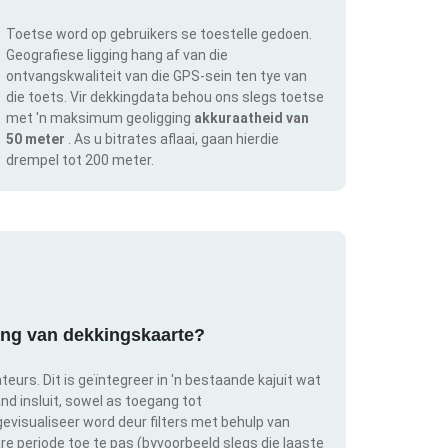
Toetse word op gebruikers se toestelle gedoen.
Geografiese ligging hang af van die
ontvangskwaliteit van die GPS-sein ten tye van
die toets. Vir dekkingdata behou ons slegs toetse
met 'n maksimum geoligging
akkuraatheid van
50 meter
. As u bitrates aflaai, gaan hierdie
drempel tot 200 meter.
ring van dekkingskaarte?
teurs. Dit is geïntegreer in 'n bestaande kajuit wat
and insluit, sowel as toegang tot
evisualiseer word deur filters met behulp van
bare periode toe te pas (byvoorbeeld slegs die laaste