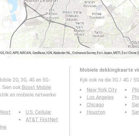
SGS, FAO, NPS, NRCAN, GeoBase, IGN, Kadaster NL, Ordnance Survey, Esri Japan, METI, Esri China 
Mobiele dekkingkaarte vi
obile 2G, 3G, 4G en 5G-
Kyk ook na die 3G / 4G / 5G
l-Aviv-distrik. Sien ook:
Boost Mobile
New York City
Phi
Los Angeles
Ph
Chicago
San
 West
U.S. Cellular
Houston
Sa
AT&T FirstNet
 One