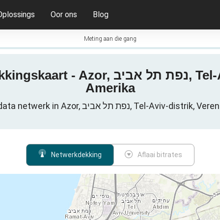
Oplossings
Oor ons
Blog
Meting aan die gang
 Tel-Aviv-distrik, Verenigde State van
Amerika
Boost Mobile sellulêre data netwerk in Azor, ל אביב
Netwerkdekking
Aflaai bitrates