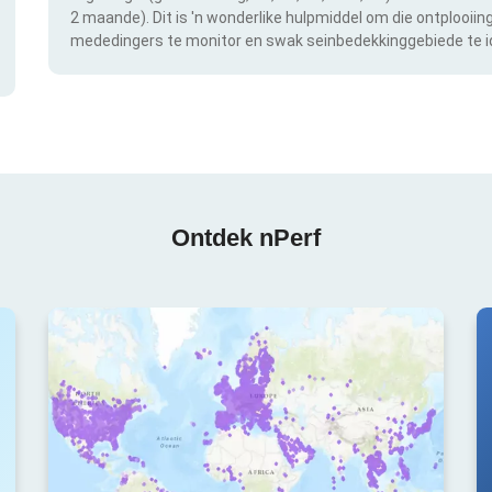
2 maande). Dit is 'n wonderlike hulpmiddel om die ontplooii
mededingers te monitor en swak seinbedekkinggebiede te id
Ontdek nPerf