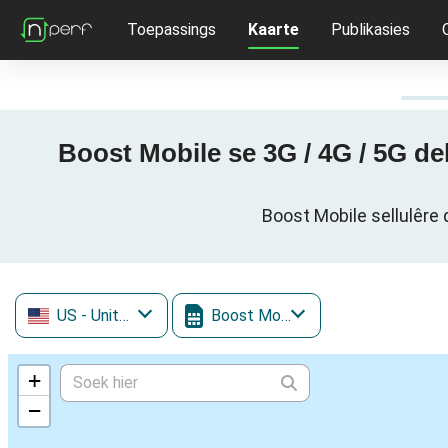
Toepassings
Kaarte
Publikasies
Boost Mobile se 3G / 4G / 5G dekkingskaart - Azor, נפת תל אביב,
US
- United States
Boost Mobile
+
−