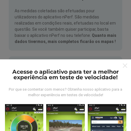
As medidas coletadas são efetuadas pour
utilizadores do aplicativo nPerf. São medidas
realizadas em condições reais, efetuadas no local em
questão. Se você também quiser participar, basta
baixar o aplicativo nPerf no seu telefone.
Quanto mais
dados tivermos, mais completos ficarão os mapas !
Acesse o aplicativo para ter a melhor
experiência em teste de velocidade!
Como são feitas as atualizações de
Por que se contentar com menos? Obtenha nosso aplicativo para a
dados?
melhor experiência em testes de velocidade!
Os mapas de cobertura de rede são atualizados
automaticamente por um robô a cada hora. Já os
mapas de velocidade são atualizados a
cada 15
minutos
.Os dados são disponíveis por dois anos.