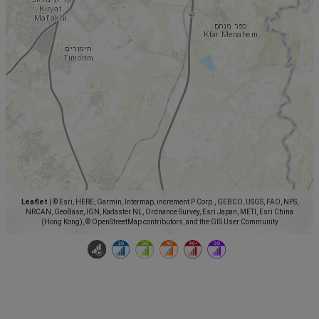
Leaflet
|
© Esri, HERE, Garmin, Intermap, increment P Corp., GEBCO, USGS, FAO, NPS,
NRCAN, GeoBase, IGN, Kadaster NL, Ordnance Survey, Esri Japan, METI, Esri China
(Hong Kong), © OpenStreetMap contributors, and the GIS User Community