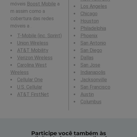
móveis
Boost Mobile
a
Los Angeles
m assim como a
Chicago
cobertura das redes
Houston
móveis a .
Philadelphia
T-Mobile (inc. Sprint)
Phoenix
Union Wireless
San Antonio
AT&T Mobility
San Diego
Verizon Wireless
Dallas
Carolina West
San Jose
Wireless
Indianapolis
Cellular One
Jacksonville
U.S. Cellular
San Francisco
AT&T FirstNet
Austin
Columbus
Participe você também às