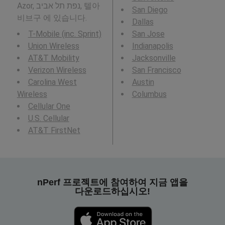
Azor, נפת תל אביב, 텔아
San Diego
비브구 에 있습니다.
Dallas
T-Mobile (inc. Sprint)
San Jose
Union Wireless
Indianapolis
AT&T Mobility
Jacksonville
Verizon Wireless
San Francisco
Carolina West
Austin
Wireless
Columbus
Cellular One
U.S. Cellular
AT&T FirstNet
nPerf 프로젝트에 참여하여 지금 앱을
다운로드하십시오!