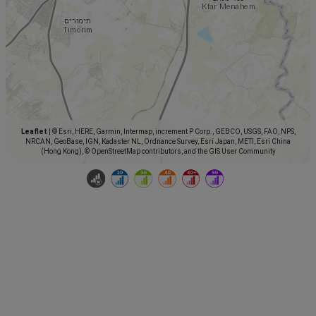
Leaflet
|
© Esri, HERE, Garmin, Intermap, increment P Corp., GEBCO, USGS, FAO, NPS,
NRCAN, GeoBase, IGN, Kadaster NL, Ordnance Survey, Esri Japan, METI, Esri China
(Hong Kong), © OpenStreetMap contributors, and the GIS User Community