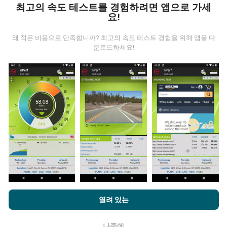
니다.
데이터가 많을수록 지도는 더 광범위해질 것입니다!
최고의 속도 테스트를 경험하려면 앱으로 가세
요!
왜 적은 비용으로 만족합니까? 최고의 속도 테스트 경험을 위해 앱을 다
운로드하세요!
업데이트는 어떻게 이루어지나요?
네트워크 범위 지도는 1 시간마다 봇에 의해 자동으로 업
데이트됩니다. 스피드 지도는
15 분마다 업데이트
됩니다.
데이터는 2년 동안 표시됩니다. 2년 후, 가장 오래된 데이
터는 한 달에 한 번씩 지도에서 제거됩니다.
nPerf.com을 탐색하면 귀하는
개인 정보 및 쿠키 사용 정책
및 저희
열려 있는
의 nPerf 테스트
최종 사용자 라이센스 계약
에 동의할 수 있습니다.
얼마나 신뢰할 수 있고 정확합니까?
나중에