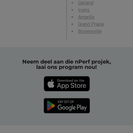
Garland
Irving
Amarillo
Grand Prairie
Brownsville
Neem deel aan die nPerf projek,
laai ons program nou!