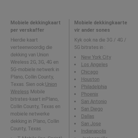
Mobiele dekkingkaart
Mobiele dekkingkaarte
per verskaffer
vir ander sones
Hierdie kaart
Kyk ook na die 3G / 4G /
verteenwoordig die
5G bitrates in
:
dekking van Union
New York City
Wireless 2G, 3G, 4G en
Los Angeles
5G-mobiele netwerk in
Chicago
Plano, Collin County,
Houston
Texas. Sien ook:
Union
Philadelphia
Wireless
Mobile
Phoenix
bitrates-kaart inPlano,
San Antonio
Collin County, Texas en
San Diego
mobiele netwerke
Dallas
dekking in Plano, Collin
San Jose
County, Texas.
Indianapolis