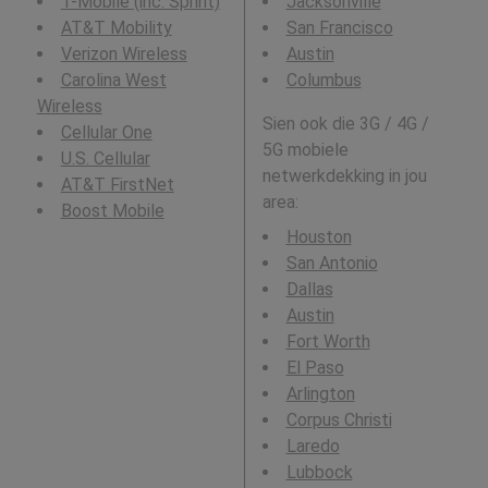
T-Mobile (inc. Sprint)
Jacksonville
AT&T Mobility
San Francisco
Verizon Wireless
Austin
Carolina West
Columbus
Wireless
Sien ook die 3G / 4G /
Cellular One
5G mobiele
U.S. Cellular
netwerkdekking in jou
AT&T FirstNet
area:
Boost Mobile
Houston
San Antonio
Dallas
Austin
Fort Worth
El Paso
Arlington
Corpus Christi
Laredo
Lubbock