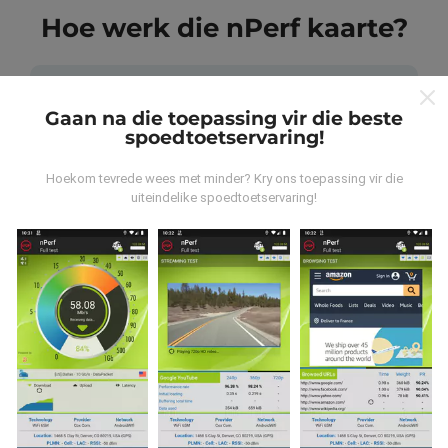
Hoe werk die nPerf kaarte?
Gaan na die toepassing vir die beste
spoedtoetservaring!
Waar kom die data vandaan?
Hoekom tevrede wees met minder? Kry ons toepassing vir die
uiteindelike spoedtoetservaring!
Die data word versamel uit toetse wat deur
gebruikers van die nPerf-app uitgevoer is. Dit is toetse
wat onder reële toestande direk in die veld uitgevoer
word. As u ook wil betrokke raak, moet u die nPerf-app
op u slimfoon aflaai.
Hoe meer data daar is, hoe meer
omvattend sal die kaarte wees!