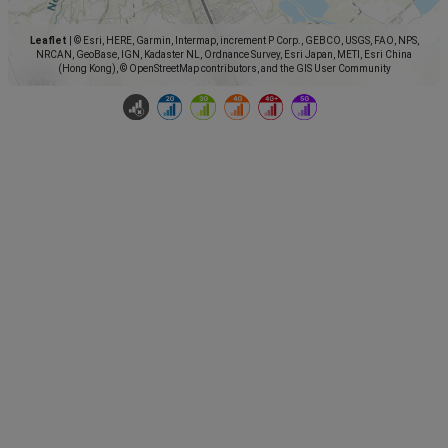
Leaflet
|
© Esri, HERE, Garmin, Intermap, increment P Corp., GEBCO, USGS, FAO, NPS,
NRCAN, GeoBase, IGN, Kadaster NL, Ordnance Survey, Esri Japan, METI, Esri China
(Hong Kong), © OpenStreetMap contributors, and the GIS User Community